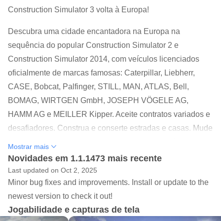
Construction Simulator 3 volta à Europa!
Descubra uma cidade encantadora na Europa na
sequência do popular Construction Simulator 2 e
Construction Simulator 2014, com veículos licenciados
oficialmente de marcas famosas: Caterpillar, Liebherr,
CASE, Bobcat, Palfinger, STILL, MAN, ATLAS, Bell,
BOMAG, WIRTGEN GmbH, JOSEPH VÖGELE AG,
HAMM AG e MEILLER Kipper. Aceite contratos variados e
desafiadores. Construa e conserte estradas e casas. Mude
a cara da sua cidade e aumente sua frota de veículos.
Mostrar mais
Descubra um mapa totalmente novo e desbloqueie novos
Novidades em 1.1.1473 mais recente
contratos e veículos com o crescimento da sua empresa.
Last updated on Oct 2, 2025
Minor bug fixes and improvements. Install or update to the
CONSTRUCTION SIMULATOR VAI PARA A EUROPA
newest version to check it out!
Explore um belíssimo mapa de 10 km² numa paisagem
Jogabilidade e capturas de tela
inspirada nos sopés dos Alpes e jogue em três bairros