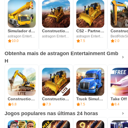
Mude a cara de Neustein com seu trabalho!
Simulador de construção 2014
Construction Simulator 2
CS2 - Partner Edition
astragon Entertainment GmbH
astragon Entertainment GmbH
astragon Entertainment GmbH
10.0
7.5
2.0
Obtenha mais de astragon Entertainment Gmb
H
Construction Simulator 3 Lite
Construction Simulator 2 Lite
Truck Simulation 19
6.8
7.9
7.5
8.4
Jogos populares nas últimas 24 horas