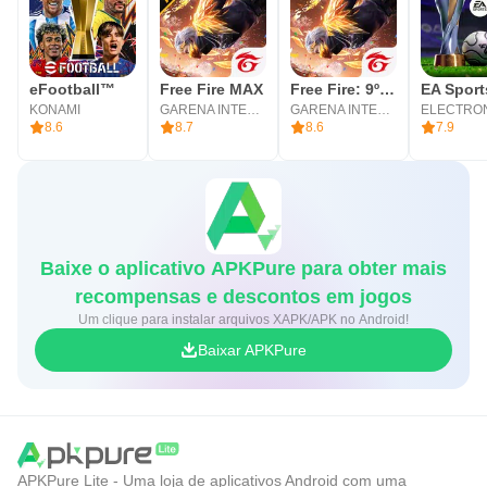
eFootball™
Free Fire MAX
Free Fire: 9º Aniversário
KONAMI
GARENA INTERNATIONAL I
GARENA INTERNATIONAL I
8.6
8.7
8.6
7.9
Baixe o aplicativo APKPure para obter mais
recompensas e descontos em jogos
Um clique para instalar arquivos XAPK/APK no Android!
Baixar APKPure
APKPure Lite - Uma loja de aplicativos Android com uma