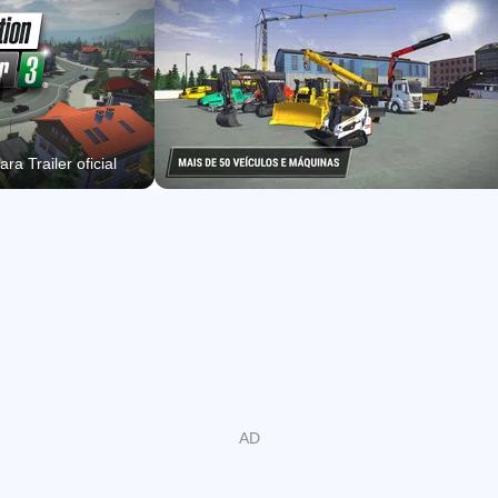
diferentes: O vilarejo onde você constrói sua empresa,
uma área industrial ampla e uma cidade moderna. Use o
tempo entre projetos para explorar o mundo aberto.
NOVIDADES: LIEBHERR LB28 E VISÃO DA CABINE
ra Trailer oficial
Use a perfuratriz Liebherr LB28 na construção de pontes
para criar alicerces profundos e estáveis durante as obras,
além de outras missões emocionantes! Outro recurso
muito esperado por vários fãs é a visão da cabine. Agora
você pode curtir o melhor de Construction Simulator 3 do
interior de cada veículo e experimentar de primeira mão a
sensação de controlar máquinas épicas!
MAIS DE 50 VEÍCULOS DE 14 MARCAS
Uma enorme quantidade de veículos espera por você!
Escolha a máquina certa para cada projeto: Enfrente os
desafios das obras viárias e de restauração com máquinas