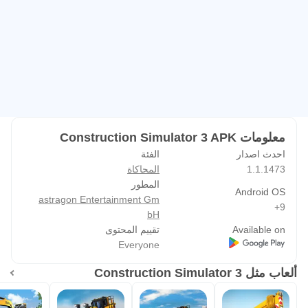
جديدة مع رافعة برج ليبهير 150 EC-B 8.
أكثر من 70 عقدًا جديدًا
أثبت مهاراتك في العمل: من منازل عائلية صغيرة على الطراز
البافاري إلى مستودعات صناعية وناطحات سحاب - أكثر من 70
عقدًا مليئًا بالتحديات تتطلب كل مهاراتك ودقتك في لعبة محاكاة
البناء 3. جدد الطرق المتداعية واستخدم أسطول مركباتك الكبير
معلومات Construction Simulator 3 APK
لتجاوز كل تحدٍ. شكّل أفق مدينة نويشتاين من خلال عملك الفريد!
احدث اصدار
الفئة
1.1.1473
المحاكاة
المطور
Android OS
astragon Entertainment Gm
9+
bH
Available on
تقييم المحتوى
Everyone
ألعاب مثل Construction Simulator 3