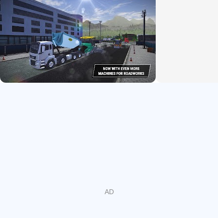
المفتوح بحرية.
ميزات جديدة كليًا: LIEBHERR LB28 ومنظر قمرة القيادة
استمتع بمنصة الحفر Liebherr LB28 لبناء الجسور، لضمان
أساسات ثابتة وعميقة أثناء بنائها وفي مهام أخرى شيقة! ومن
الميزات الأخرى التي طال انتظارها لدى الكثيرين، منظر قمرة
القيادة. الآن، يمكنك الاستمتاع بلعبة Construction Simulator 3
من داخل كل مركبة، وتجربة قيادة آلات مذهلة عن قرب!
أكثر من 50 مركبة من 14 علامة تجارية
عدد هائل من المركبات في انتظارك! اختر الآلة المناسبة لكل
مهمة: واجه تحديات أعمال الطرق والتجديدات مع آلات من
Caterpillar وBOMAG وWIRTGEN GmbH وVÖGELE AG
وHAMM AG. متوفرة لأول مرة: الحفارة المدمجة E55 أو اللودر
المجنزر المدمج T590 من Bobcat ستجعلان من تحريك الأرض
أمرًا في غاية السهولة! اجلس خلف عجلة قيادة شاحنة مان TGX
لزيارة موقع الحصى المحلي أو متجر اللوازم، واكتشف آفاقًا