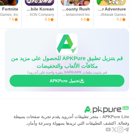
Fortnite
FIFA Mobile Korean
ONE PIECE Bounty Rush
Super Bear Adventure
 Games, Inc
NEXON Company
Bandai Namco Entertainment Inc.
Earthkwak Games
7.6
8.9
6.8
9.2
قم بتنزيل تطبيق APKPure للحصول على مزيد من
مكافآت الألعاب والتخفيضات
قم بتثبيت ملفات XAPK/APK بنقرة واحدة على أندرويد!
تحميل APKPure
APKPure Lite - متجر تطبيقات أندرويد يقدم تجربة صفحات بسيطة
وفعالة. اكتشف التطبيقات التي تريدها بسهولة وسرعة وأمان.