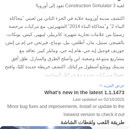
لعبة Construction Simulator 3 تعود إلى أوروبا!
اكتشف مدينة أوروبية خلابة في الجزء الثاني من لعبتي "محاكاة
البناء 2" و"محاكاة البناء 2014" الشهيرتين، مع مركبات مرخصة
رسميًا من علامات تجارية شهيرة: كاتربيلر، ليبهير، كيس، بوبكات،
بالفينجر، ستيل، مان، أطلس، بيل، بوماج، فيرتجن جي إم بي إتش،
جوزيف فوجيل إيه جي، هام إيه جي، ومايلر كيبر. تعاقد مع
مشاريع متنوعة وصعبة. ابنِ وأصلح الطرق والمنازل. طوّر أفق
مدينتك ووسّع أسطول مركباتك. اكتشف خريطة جديدة كليًا، وافتح
عقودًا ومركبات جديدة مع شركتك المتنامية.
عرض المزيد
محاكاة البناء تغزو أوروبا
What's new in the latest 1.1.1473
Last updated on 02/10/2025
استكشف خريطة بمساحة 10 كيلومترات مربعة، مصممة بعناية
Minor bug fixes and improvements. Install or update to the
لتشبه سفوح جبال الألب الخلابة، والعب في ثلاث مناطق مختلفة:
newest version to check it out!
القرية التي ستؤسس فيها شركتك، ومنطقة صناعية واسعة،
طريقة اللعب ولقطات الشاشة
ومدينة عصرية. استغل الوقت بين المهام لاستكشاف عالم القيادة