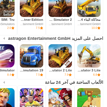
محاكاة البناء 2014
Construction Simulator 2
CS2 - Partner Edition
astragon Entertainment GmbH
astragon Entertainment GmbH
astragon Entertainment GmbH
2.0
7.5
10.0
احصل على المزيد astragon Entertainment GmbH
Truck Simulation 19
Construction Simulator 2 Lite
Construction Simulator 3 Lite
8.4
7.5
7.9
6.8
الألعاب الساخنة في آخر 24 ساعة