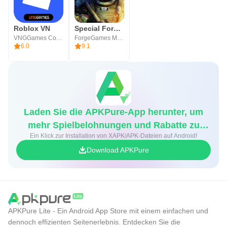
Roblox VN
Special Forces Group 2
VNGGames Co., Ltd
ForgeGames Mobile
6.0
9.1
Laden Sie die APKPure-App herunter, um
mehr Spielbelohnungen und Rabatte zu
Ein Klick zur Installation von XAPK/APK-Dateien auf Android!
erhalten
Download APKPure
APKPure Lite - Ein Android App Store mit einem einfachen und
dennoch effizienten Seitenerlebnis. Entdecken Sie die