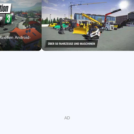
Alpenvorland angelehnte Spielkarte, und spiele in drei
unterschiedlichen Distrikten: Das Dorf, in dem Du Dein
Unternehmen gründest, ein weiträumiges Industriegebiet
und eine moderne Stadt. Erkunde zwischen Deinen
iziellen Android-
Aufträgen nach Herzenslust die frei befahrbare, offene
Spielwelt.
BRANDNEUE FEATURES: LIEBHERR LB28 &
COCKPIT-ANSICHT
Freu Dich auf das Liebherr LB28 Drehbohrgerät für stabile
Tiefgründungen z.B. beim Brückenbau und anderen,
spannenden Missionen! Ein weiteres, von Fans lang
ersehntes Feature - die Cockpit-Ansicht. Jetzt kannst Du
den Bau-Simulator 3 aus der Innenansicht jedes
Fahrzeugs steuern und aus nächster Nähe erleben, wie
sich diese epischen Maschinen anfühlen!