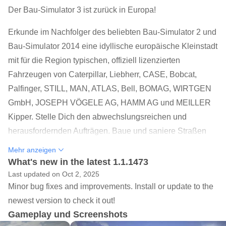
Der Bau-Simulator 3 ist zurück in Europa!
Erkunde im Nachfolger des beliebten Bau-Simulator 2 und
Bau-Simulator 2014 eine idyllische europäische Kleinstadt
mit für die Region typischen, offiziell lizenzierten
Fahrzeugen von Caterpillar, Liebherr, CASE, Bobcat,
Palfinger, STILL, MAN, ATLAS, Bell, BOMAG, WIRTGEN
GmbH, JOSEPH VÖGELE AG, HAMM AG und MEILLER
Kipper. Stelle Dich den abwechslungsreichen und
herausfordernden Aufträgen. Baue und saniere Straßen
und Häuser. Präge das Bild Deiner Stadt und erweitere
Mehr anzeigen
Deine Fahrzeugflotte. Erforsche eine komplett neue Karte
What's new in the latest 1.1.1473
und schalte mit Deinem wachsenden Unternehmen neue
Last updated on Oct 2, 2025
Minor bug fixes and improvements. Install or update to the
Aufträge und Fahrzeuge frei.
newest version to check it out!
BAU-SIMULATOR GOES EUROPE
Gameplay und Screenshots
Erforsche eine 10km² große, liebevoll an das idyllische