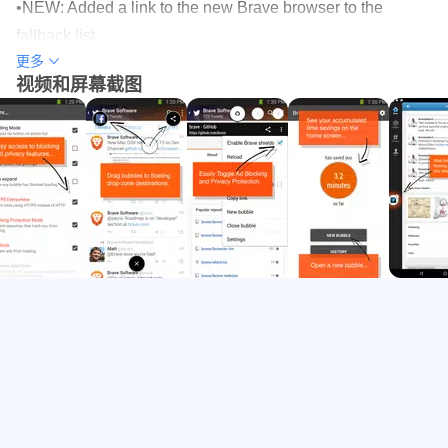
•NEW: Added a link to the new Brave browser to the
Brave is designed for both speed and security, so you can
fallback list.
enjoy a lightning fast browsing experience without popups,
更多
•NEW: Changed default to use Brave browser, users can
malware and other annoyances. All Brave browsers are
视频和屏幕截图
change this in Settings->Default apps.
open source, so you can view our code and even make
•NEW: Added a new one time notification to download the
contributions.
new Brave browser.
Brave Offers:
- Ad Blocking
- Tracker Protection
- Https Everywhere (for security)
- Page loading in the background
- Efficient handling of links that direct to other apps
Download Brave to experience the web the way it should
be - fast, secure, and with settings controlled by you, the
user.