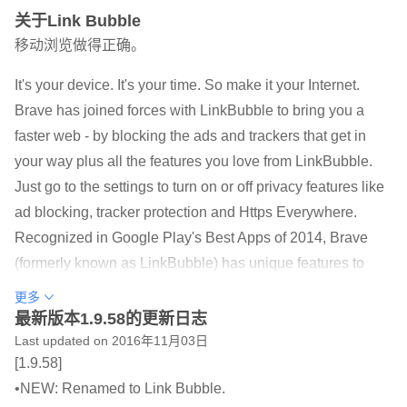
关于Link Bubble
移动浏览做得正确。
It's your device. It's your time. So make it your Internet.
Brave has joined forces with LinkBubble to bring you a
faster web - by blocking the ads and trackers that get in
your way plus all the features you love from LinkBubble.
Just go to the settings to turn on or off privacy features like
ad blocking, tracker protection and Https Everywhere.
Recognized in Google Play's Best Apps of 2014, Brave
(formerly known as LinkBubble) has unique features to
make internet browsing faster and more seamless. When
更多
you click on a link in an app, Brave loads that webpage in
最新版本1.9.58的更新日志
the background, leaving you free to keep using your
Last updated on 2016年11月03日
[1.9.58]
current app - rather than wasting your time watching
•NEW: Renamed to Link Bubble.
pages load.