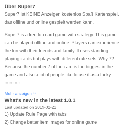
Über Super7
Super7 ist KEINE Anzeigen kostenlos Spaß Kartenspiel,
das offline und online gespielt werden kann.
Super7 is a free fun card game with strategy. This game
can be played offline and online. Players can experience
the fun with their friends and family. It uses standing
playing cards but plays with different rule sets. Why 7?
Because the number 7 of the card is the biggest in the
game and also a lot of people like to use it as a lucky
number.
I used to play this game in my childhood. I could not
Mehr anzeigen
remember exactly how the game was played at that time,
What's new in the latest 1.0.1
but I liked to make it as a new app so everyone could have
Last updated on 2019-02-21
1) Update Rule Page with tabs
fun.
2) Change better item images for online game