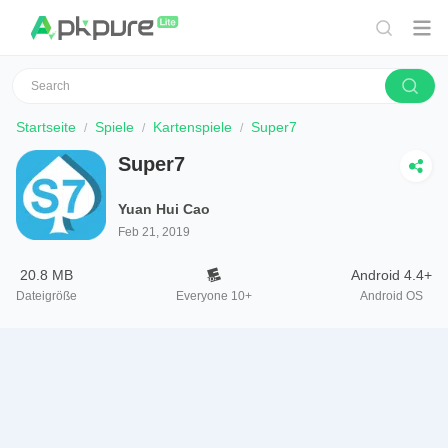
Startseite
Spiele
Kartenspiele
Super7
Super7
Yuan Hui Cao
Feb 21, 2019
20.8 MB
Android 4.4+
Dateigröße
Everyone 10+
Android OS