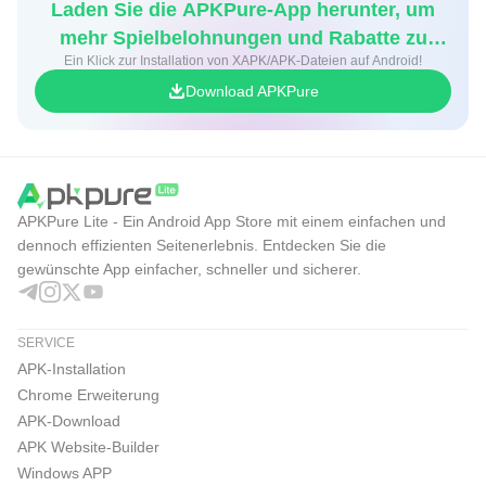
Laden Sie die APKPure-App herunter, um
mehr Spielbelohnungen und Rabatte zu
Ein Klick zur Installation von XAPK/APK-Dateien auf Android!
erhalten
Download APKPure
APKPure Lite - Ein Android App Store mit einem einfachen und
dennoch effizienten Seitenerlebnis. Entdecken Sie die
gewünschte App einfacher, schneller und sicherer.
SERVICE
APK-Installation
Chrome Erweiterung
APK-Download
APK Website-Builder
Windows APP