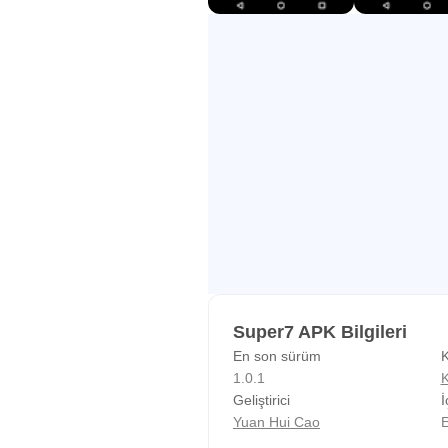
Super7 APK Bilgileri
En son sürüm
K
1.0.1
K
Geliştirici
İ
Yuan Hui Cao
E