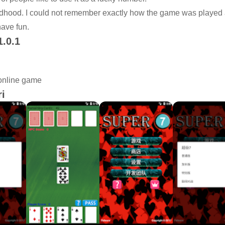
ldhood. I could not remember exactly how the game was played at 
ave fun.
1.0.1
 online game
i