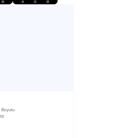
 Boyutu
MB