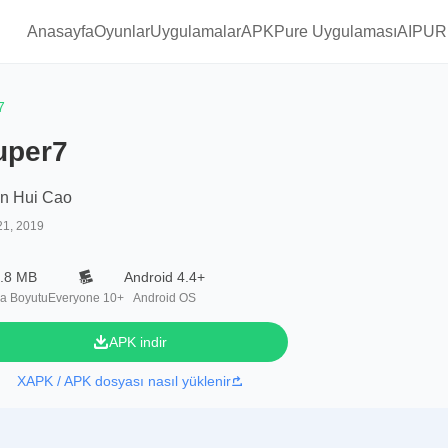
Anasayfa
Oyunlar
Uygulamalar
APKPure Uygulaması
AIPUR
7
uper7
n Hui Cao
21, 2019
.8 MB
Android 4.4+
a Boyutu
Everyone 10+
Android OS
APK indir
XAPK / APK dosyası nasıl yüklenir