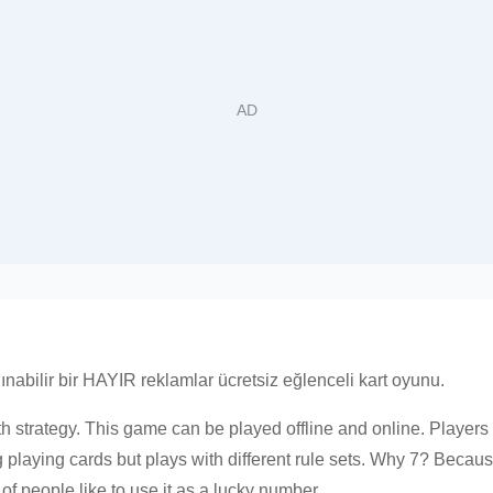
ınabilir bir HAYIR reklamlar ücretsiz eğlenceli kart oyunu.
h strategy. This game can be played offline and online. Players 
ng playing cards but plays with different rule sets. Why 7? Becaus
of people like to use it as a lucky number.