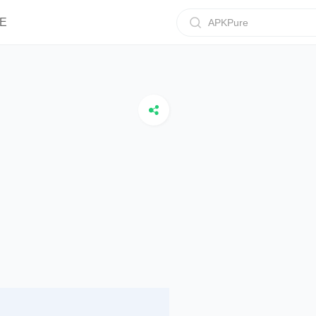
E
APKPure