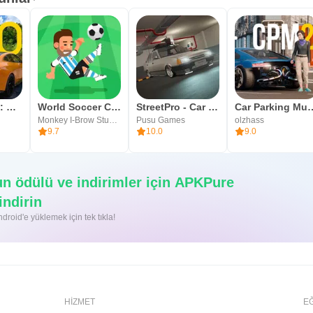
Custom Cars: Online Drive
World Soccer Champs
StreetPro - Car Driving Game
Car Parking M
Monkey I-Brow Studios
Pusu Games
olzhass
9.7
10.0
9.0
un ödülü ve indirimler için APKPure
indirin
roid'e yüklemek için tek tıkla!
HIZMET
E