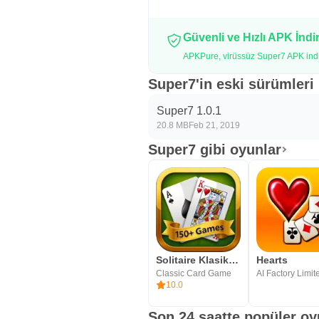
Güvenli ve Hızlı APK İnd
APKPure, virüssüz Super7 APK indir
Super7'in eski sürümleri
Super7 1.0.1
20.8 MB
Feb 21, 2019
Super7 gibi oyunlar
Solitaire Klasik Kart Oyunları
Hearts
Classic Card Game
AI Factory Limit
10.0
Son 24 saatte popüler oy