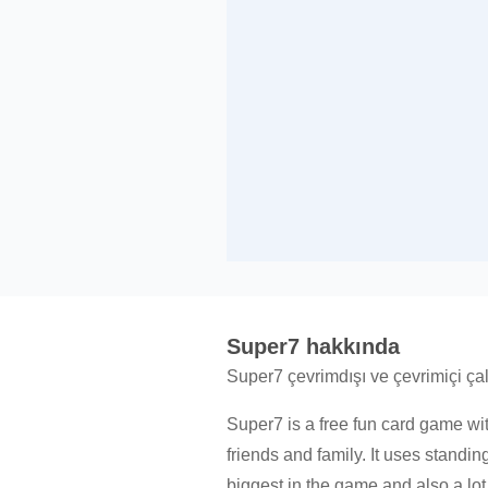
Super7 hakkında
Super7 çevrimdışı ve çevrimiçi çal
Super7 is a free fun card game wit
friends and family. It uses standi
biggest in the game and also a lot 