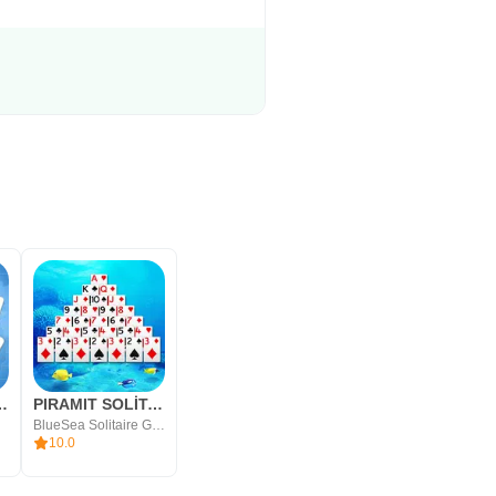
tract Rummy
PIRAMIT SOLİTAİRE
BlueSea Solitaire Games
10.0