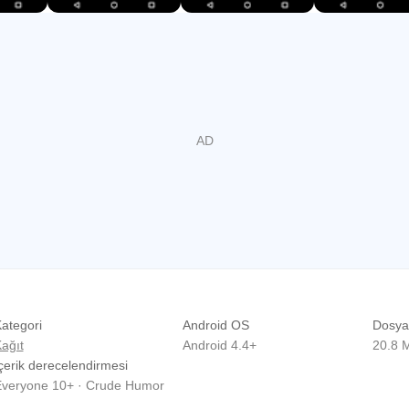
ategori
Android OS
Dosya
ağıt
Android 4.4+
20.8 
çerik derecelendirmesi
veryone 10+ · Crude Humor