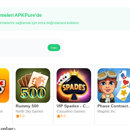
irmeleri APKPure'de
melerini sağlamak için imza doğrulaması kullanır.
İndir
Rummy 500
VIP Spades - Card Game Online
Phase Con
ed
North Sky Games
Casualino Games
Magmic Inc
6.0
8.0
unlar