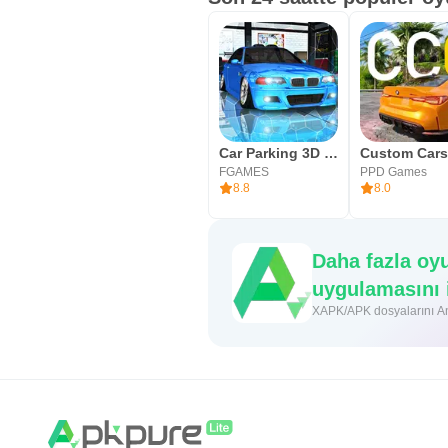
Car Parking 3D Online Modifiye
FGAMES
PPD Games
8.8
8.0
Daha fazla oy
uygulamasını 
XAPK/APK dosyalarını And