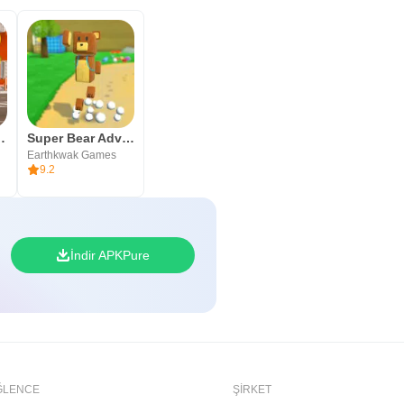
ultiplayer 2
Super Bear Adventure
Earthkwak Games
9.2
İndir APKPure
ĞLENCE
ŞIRKET