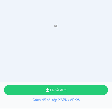
Tải về APK
Cách để cài tệp XAPK / APK