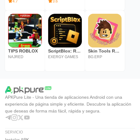
4.7
3.6
TIPS ROBLOX
ScriptBlox: Roblox Scripts
Skin Tools Roblox
NAJRED
EXERGY GAMES
BG.ERP
APKPure Lite - Una tienda de aplicaciones Android con una
experiencia de página simple y eficiente. Descubre la aplicación
que deseas de forma más fácil, rápida y segura.
SERVICIO
Instalar APK