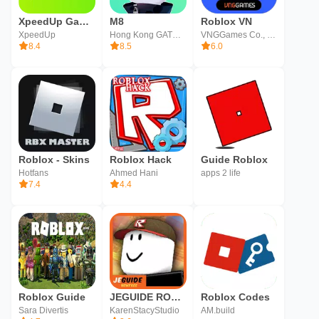
XpeedUp Game Booster: Lower Lag
M8
Roblox VN
XpeedUp
Hong Kong GATHERING MEDIA LIMITED
VNGGames Co., Ltd
8.4
8.5
6.0
Roblox - Skins
Roblox Hack
Guide Roblox
Hotfans
Ahmed Hani
apps 2 life
7.4
4.4
Roblox Guide
JEGUIDE ROBLOX
Roblox Codes
Sara Divertis
KarenStacyStudio
AM.build