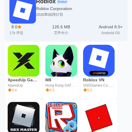
Roblox
Global
Roblox Corporation
2026年08月07日
8.0
126.6 MB
Android 8.0+
17k
评论
文件大小
Android OS
XpeedUp Game Booster: Lower Lag
M8
Roblox VN
XpeedUp
Hong Kong GATHERING MEDIA LIMITED
VNGGames Co., Ltd
8.4
8.5
6.0