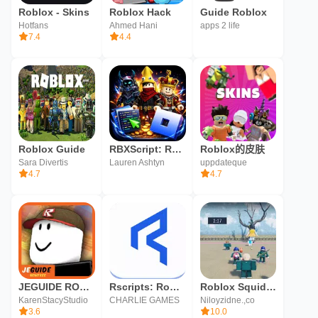
Roblox - Skins
Roblox Hack
Guide Roblox
Hotfans
Ahmed Hani
apps 2 life
7.4
4.4
Roblox Guide
RBXScript: Roblox Scripts
Roblox的皮肤
Sara Divertis
Lauren Ashtyn
uppdateque
4.7
4.7
JEGUIDE ROBLOX
Rscripts: Roblox Scripts
Roblox Squid Game
KarenStacyStudio
CHARLIE GAMES
Niloyzidne.,co
3.6
10.0