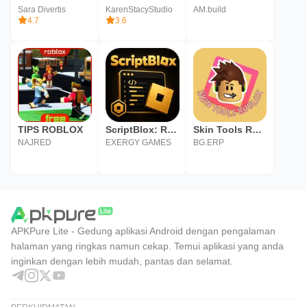
Sara Divertis
KarenStacyStudio
AM.build
4.7
3.6
TIPS ROBLOX
ScriptBlox: Roblox Scripts
Skin Tools Roblox
NAJRED
EXERGY GAMES
BG.ERP
APKPure Lite - Gedung aplikasi Android dengan pengalaman
halaman yang ringkas namun cekap. Temui aplikasi yang anda
inginkan dengan lebih mudah, pantas dan selamat.