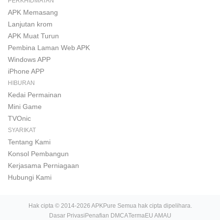
PERKHIDMATAN
APK Memasang
Lanjutan krom
APK Muat Turun
Pembina Laman Web APK
Windows APP
iPhone APP
HIBURAN
Kedai Permainan
Mini Game
TVOnic
SYARIKAT
Tentang Kami
Konsol Pembangun
Kerjasama Perniagaan
Hubungi Kami
Hak cipta © 2014-2026 APKPure Semua hak cipta dipelihara.
Dasar Privasi
Penafian DMCA
Terma
EU AMAU