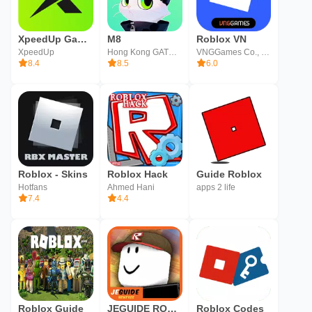
XpeedUp Game Booster: Lower Lag
M8
Roblox VN
XpeedUp
Hong Kong GATHERING MEDIA LIMITED
VNGGames Co., Ltd
8.4
8.5
6.0
Roblox - Skins
Roblox Hack
Guide Roblox
Hotfans
Ahmed Hani
apps 2 life
7.4
4.4
Roblox Guide
JEGUIDE ROBLOX
Roblox Codes