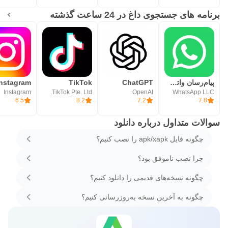
برنامه های جستجوی داغ در 24 ساعت گذشته
پیام‌رسان واتساپ
ChatGPT
TikTok
Instagram
Instagram
TikTok Pte. Ltd.
OpenAI
WhatsApp LLC
6.5
8.2
7.2
7.8
سوالات متداول درباره دانلود
چگونه فایل apk/xapk را نصب کنیم؟
چرا نصب ناموفق بود؟
چگونه نسخه‌های قدیمی را دانلود کنیم؟
چگونه به آخرین نسخه به‌روزرسانی کنیم؟