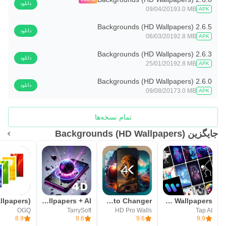
دانلود
09/04/2019
3.0 MB
APK
Backgrounds (HD Wallpapers) 2.6.5
دانلود
06/03/2019
2.8 MB
APK
Backgrounds (HD Wallpapers) 2.6.3
دانلود
25/01/2019
2.8 MB
APK
Backgrounds (HD Wallpapers) 2.6.0
دانلود
09/08/2017
3.0 MB
APK
تمام نسخه‌ها
جایگزین Backgrounds (HD Wallpapers)
GRUBL™ 4D Live Wallpapers + AI
4K Wallpapers, Auto Changer
Walli - Stunning 4K Wallpapers
OGQ
TarrySoft
HD Pro Walls
Tap AI
8.9
9.6
9.6
9.9