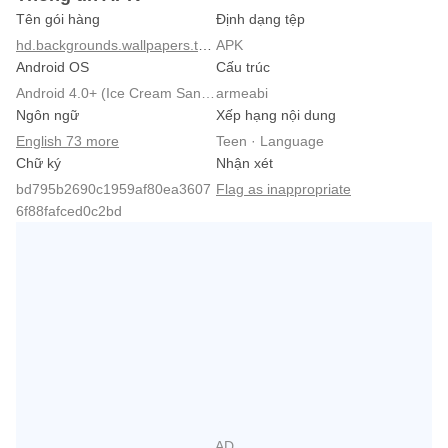
Tên gói hàng
Định dạng tệp
hd.backgrounds.wallpapers.theme
APK
Android OS
Cấu trúc
Android 4.0+ (Ice Cream Sandwich, API 14)
armeabi
Ngôn ngữ
Xếp hạng nội dung
English 73 more
Teen · Language
Chữ ký
Nhận xét
bd795b2690c1959af80ea3607
Flag as inappropriate
6f88fafced0c2bd