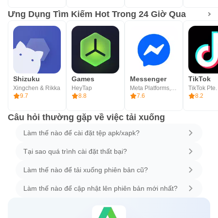
Ưng Dụng Tìm Kiếm Hot Trong 24 Giờ Qua
Shizuku
Games
Messenger
TikTok
Xingchen & Rikka
HeyTap
Meta Platforms, Inc.
TikTok Pte.
9.7
8.8
7.6
8.2
Câu hỏi thường gặp về việc tải xuống
Làm thế nào để cài đặt tệp apk/xapk?
Tại sao quá trình cài đặt thất bại?
Làm thế nào để tải xuống phiên bản cũ?
Làm thế nào để cập nhật lên phiên bản mới nhất?