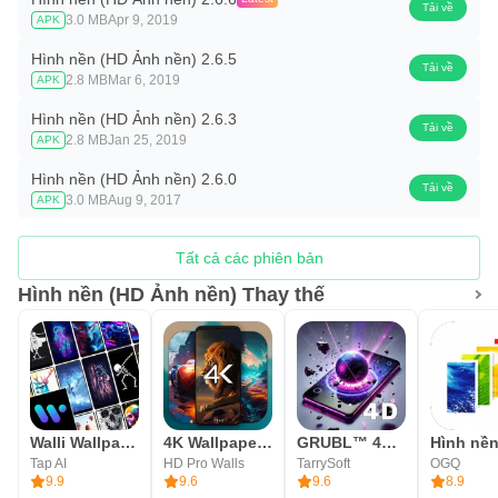
Tải về
3.0 MB
Apr 9, 2019
APK
Hình nền (HD Ảnh nền) 2.6.5
Tải về
2.8 MB
Mar 6, 2019
APK
Hình nền (HD Ảnh nền) 2.6.3
Tải về
2.8 MB
Jan 25, 2019
APK
Hình nền (HD Ảnh nền) 2.6.0
Tải về
3.0 MB
Aug 9, 2017
APK
Tất cả các phiên bản
Hình nền (HD Ảnh nền) Thay thế
Walli Wallpapers 4K - Hình nền
4K Wallpapers, Auto Changer
GRUBL™ 4D Live Wallpapers + AI
Tap AI
HD Pro Walls
TarrySoft
OGQ
9.9
9.6
9.6
8.9