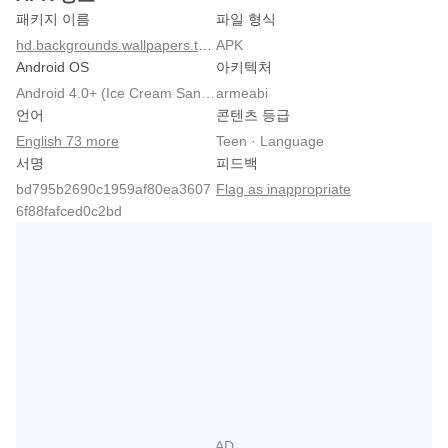
패키지 이름
파일 형식
hd.backgrounds.wallpapers.theme
APK
Android OS
아키텍처
Android 4.0+ (Ice Cream Sandwich, API 14)
armeabi
언어
콘텐츠 등급
English 73 more
Teen · Language
서명
피드백
bd795b2690c1959af80ea3607
Flag as inappropriate
6f88fafced0c2bd