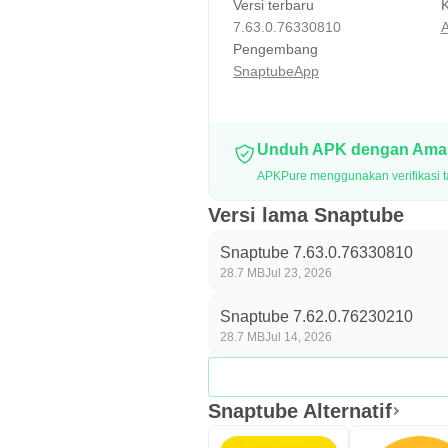
Bagi pengguna yang sering mengej
Versi terbaru
K
7.63.0.76330810
A
apakah perlu disimpan, lalu mela
Pengembang
SnaptubeApp
Unduhan Satu Ketuk dan Pe
Saat berada di halaman video, 
panjang. Anda tinggal memilih mod
Unduh APK dengan Aman
ditemukan di perpustakaan unduh
APKPure menggunakan verifikasi t
melalui WhatsApp atau Messenger,
Versi lama Snaptube
Pengaturan yang jelas membuat pr
Snaptube 7.63.0.76330810
menghapus file yang tidak lagi d
28.7 MB
Jul 23, 2026
Floating Window dan Mode 
Snaptube 7.62.0.76230210
28.7 MB
Jul 14, 2026
Fitur floating window membuat vi
bisa dipindah dan diubah ukurann
Snaptube Alternatif
malam, Mode Gelap memberikan tam
Snaptube menghadirkan kedua fitu