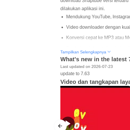
download Snaptube versi terbaru a
dilakukan aplikasi ini.
Mendukung YouTube, Instagram, 
Video downloader dengan kual
Konversi cepat ke MP3 atau M
Tombol unduh satu ketuk dan 
Tampilkan Selengkapnya
What's new in the latest
Floating window untuk multit
Last updated on 2026-07-23
update to 7.63
Unduhan Multi Situs dengan
Video dan tangkapan lay
Fungsi inti aplikasi ini adalah m
menjumpai klip pendek di media so
ruang penyimpanan dan kuota dat
sedangkan 2K dan 4K cocok bagi y
pada satu kualitas saja.
Kecepatan unduh akan bergantung 