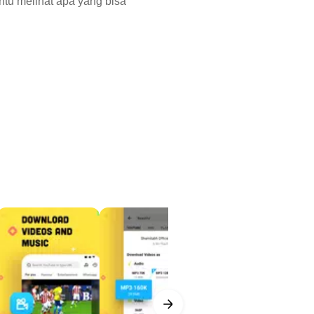
antu melihat apa yang bisa
kap, dari 144p hingga 4K. Saat
t memilih resolusi yang sesuai
aik untuk layar ponsel,
sehingga pengguna tidak terkunci
Fi lebih praktis. Jika memori