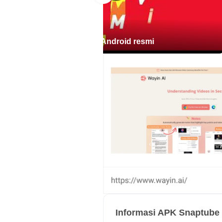
menipis, memilih 480p bisa menja
Konversi Video ke MP3 ata
Snaptube untuk Trailer Android resmi
Selain video downloader, aplikas
mengekstrak lagu, podcast, atau
karena file audio ukurannya jauh
perjalanan, belajar bahasa, atau 
Perlu diingat, kualitas audio akhi
memperbaiki detail suara secara a
Penelusuran Dalam Aplikasi
Beranda menampilkan Trending, M
membuka situs yang didukung lang
membuka video, halaman akan lebi
menyatukan pencarian, penelusur
Informasi APK Snaptube