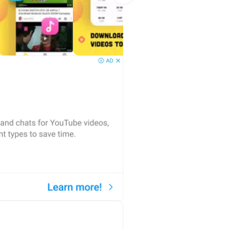
l.
gga 256 kbps. Fitur ini membantu
nyimpanan juga lebih hemat
n daftar putar offline untuk
as, meningkatkan bitrate tidak akan
n preferensi Anda.
 di bagian atas. Anda bisa
rpindah antar aplikasi. Saat
i bebas iklan. Snaptube
erasa sederhana dan cepat.