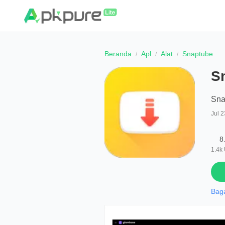
Beranda
Apl
Alat
Snaptube
S
Sna
Jul 2
8
1.4k
Bag