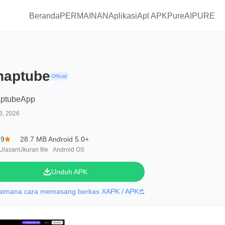
Beranda
PERMAINAN
Aplikasi
Apl APKPure
AIPURE
naptube
Official
ptubeApp
3, 2026
.9
28.7 MB
Android 5.0+
Ulasan
Ukuran file
Android OS
Unduh APK
aimana cara memasang berkas XAPK / APK