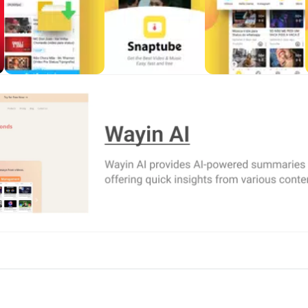
di solusi tanpa mengorbankan keterbacaan konten di layar keci
u M4A
i ini menghadirkan konversi audio bawaan ke MP3 atau M4A hin
 ceramah agar bisa didengar tanpa membuka pemutar video. Pe
 lebih kecil dibandingkan video. Snaptube memudahkan pembuata
sesi olahraga cepat.
r dipengaruhi sumber aslinya. Jika video asal berkualitas terbat
jaib. Pilih format dan bitrate yang selaras dengan perangkat da
 dan Tontonan Bebas Iklan
ost Viewed, dan Rekomendasi Harian, dengan kolom pencarian
sung dari dalam aplikasi, lalu menjelajah video tanpa harus be
h bersih untuk dinikmati karena tayangan di dalam aplikasi in
an, dan pemutaran sehingga proses menemukan konten baru t