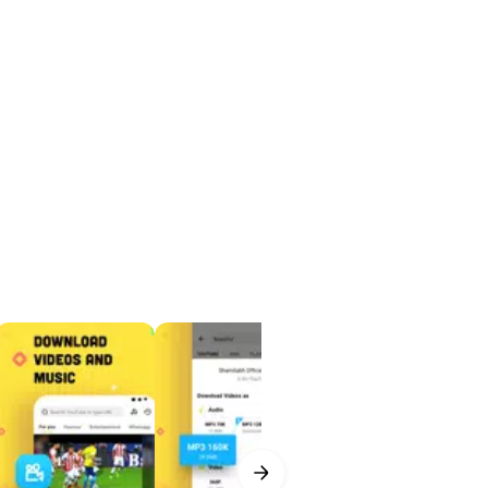
be, Facebook, Twitter, TikTok,
li geçiş yapmak zorunda kalmaz.
en bir içeriği daha sonra internet
onuçlar hızlıca listelenir. Video
in hale getirir. Yine de her
çerikleri indirmesi gerekir.