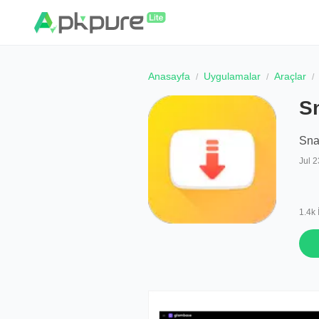
Anasayfa
Uygulamalar
Araçlar
S
Sna
Jul 2
1.4k