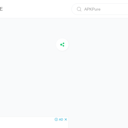
E
APKPure