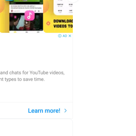
ha az yer kaplarken, 720p ve 1080p
lenen içeriklerde daha yüksek
bilir.
llü hale getirir. Örneğin kısa bir
daha yüksek kalite seçilebilir.
syalar daha rahat indirilebilir.
leri sunar. Bu özellik, bir
 Video dosyasına göre daha az yer
ir.
ı burada görüntüye ihtiyaç duyup
urken, daha sonra izlenecek bir