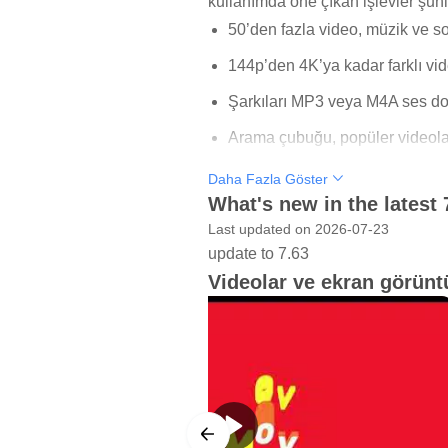
kullanımda öne çıkan işlevler şunl
50’den fazla video, müzik ve s
144p’den 4K’ya kadar farklı vi
Şarkıları MP3 veya M4A ses do
Arama çubuğu, popüler videolar
İndirilen dosyaları çevrimdış
Daha Fazla Göster
What's new in the latest
Çoklu Platform İndirme Des
Last updated on 2026-07-23
update to 7.63
Snaptube, video ve müzikleri tek 
Videolar ve ekran görüntü
Vevo, WhatsApp ve 50’den fazla si
Günlük kullanımda bu, kısa bir Ti
olmadan açmak isteyenler için prat
İçerik bulma kısmı sade tutulmuştur
yanında görünen indirme düğmesi v
platformun kendi kullanım kuralları 