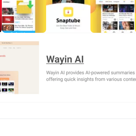
 Kontrolü
rlüklerde kaydetmeye izin verir. 144p gibi düşük seçenekler da
 görüntü isteyenler için uygundur. 2K ve 4K seçenekleri destek
syalar özellikle depolama alanı sınırlı telefonlarda hızlı yer tükete
zca indirme aracı olmaktan çıkarıp günlük kullanımda daha kontro
lanabilirken, daha sonra büyük ekranda izlenecek bir klip için 
şük kalite daha mantıklı olabilir. Wi-Fi bağlantısında ise büyük do
s dosyası kaydetmek isteyen kullanıcılar için MP3 ve M4A seçenek
eosunu yalnızca ses olarak saklamak isteyenler için işe yarar.
e uzun listeler oluşturan kullanıcılar açısından daha verimli olabil
neğinin yanında MP3 veya M4A ses biçimleri görünür. Kullanıc
 Örneğin yolculukta dinlenecek bir şarkı için MP3 daha uygun ol