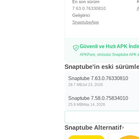
klip için MP4 seçeneği anlamlıdır.
En son sürüm
K
7.63.0.76330810
A
etmek iyi bir alışkanlıktır.
Geliştirici
SnaptubeApp
Sade Arayüz ve Çevrimdışı 
Snaptube, yeni kullanıcıların zor
günlük öneriler, ne indirileceğine
Güvenli ve Hızlı APK İnd
indirme adımlarına odaklanır. Bu ya
APKPure, virüssüz Snaptube APK ind
İndirme tamamlandıktan sonra dosy
Snaptube'in eski sürümle
yerlerde video izlemek veya müzik
Snaptube 7.63.0.76330810
Messenger gibi uygulamalarla payla
28.7 MB
Jul 23, 2026
açısından uygun olup olmadığına d
Snaptube 7.58.0.75834010
25.9 MB
May 14, 2026
Snaptube Avantajlar ve Deza
Snaptube, geniş site desteği ve ka
Snaptube Alternatif
Değerlendirme yapılırken indirme ko
Avantajlar