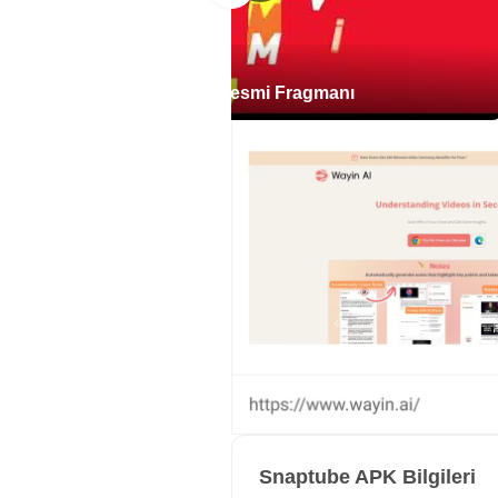
Video Kalitesi ve Depolama
Snaptube, videoları farklı çözünü
Snaptube Android için resmi Fragmanı
HD seçenekleri telefonda daha net
görüntü kalitesi sağlar, fakat bu do
Bu kalite seçimi, uygulamayı yalnı
komik video düşük çözünürlükte sak
Mobil veriyle indirme yapılırken dü
MP3 ve M4A Ses İndirme
Snaptube, video içeriklerinden se
şarkıyı, konuşmayı veya müzik vid
kapladığı için ses formatı, özellikl
İndirme ekranında MP4 video seçe
duymadığına göre karar verebilir.
Snaptube APK Bilgileri