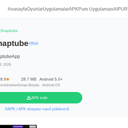
Anasayfa
Oyunlar
Uygulamalar
APKPure Uygulaması
AIPUR
Snaptube
naptube
Official
ptubeApp
3, 2026
8.9
28.7 MB
Android 5.0+
İncelemeler
Dosya Boyutu
Android OS
APK indir
XAPK / APK dosyası nasıl yüklenir