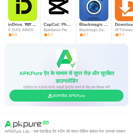
inDrive. शहर & इंटरसिटी राइड
CapCut: Photo & Video Editor
Blackmagic Camera
® SUOL INNOVATIONS LTD
Bytedance Pte. Ltd.
Blackmagic Design Inc.
AFTVnews
6.8
8.2
8.7
9.4
APKPure ऐप के माध्यम से सुपर तेज़ और सुरक्षित
डाउनलोडिंग
एंड्रॉइड पर XAPK/APK फ़ाइलें इंस्टॉल करने के लिए एक-क्लिक करें!
डाउनलोड APKPure
APKPure Lite - एक एंड्रॉइड ऐप स्टोर जो सरल लेकिन कुशल पेज अनुभव प्रदान