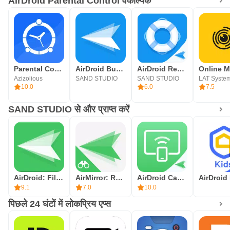
AirDroid Parental Control वैकल्पिक
Parental Control FamilyTime
AirDroid Business
AirDroid Remote Support-Remote support solution for Android & iOS devices.
Azizolious
SAND STUDIO
SAND STUDIO
LAT Syste
10.0
6.0
7.5
SAND STUDIO से और प्राप्त करें
AirDroid: File & Remote Access
AirMirror: Remote control
AirDroid Cast - A powerful screen sharing & controlling tool.
9.1
7.0
10.0
पिछले 24 घंटों में लोकप्रिय एप्स