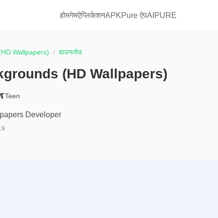
होम
गेम
ऐप्लिकेशन
APKPure ऐप
AIPURE
(HD Wallpapers)
डाउनलोड
grounds (HD Wallpapers)
Teen
papers Developer
19