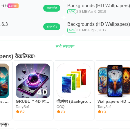
.6.6
Backgrounds (HD Wallpapers)
Latest
डाउनलोड
2.8 MB
Mar 6, 2019
APK
.6.3
Backgrounds (HD Wallpapers)
डाउनलोड
3.0 MB
Aug 9, 2017
APK
सभी संस्करण
rs) वैकल्पिक
4K Wallpapers, Auto Changer
GRUBL™ 4D लाइव वॉलपेपर एआई
वॉलपेपर (Backgrounds HD)
Wallpapers HD - Ba
TarrySoft
OGQ
TarrySoft
9.6
8.9
9.2
शन्स