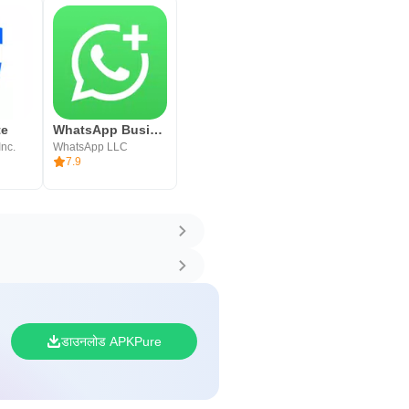
te
WhatsApp Business
Inc.
WhatsApp LLC
7.9
डाउनलोड APKPure