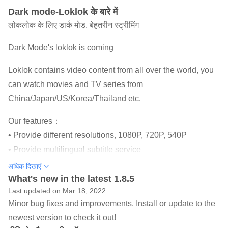
Dark mode-Loklok के बारे में
लोकलोक के लिए डार्क मोड, बेहतरीन स्ट्रीमिंग
Dark Mode's loklok is coming
Loklok contains video content from all over the world, you
can watch movies and TV series from
China/Japan/US/Korea/Thailand etc.
Our features：
• Provide different resolutions, 1080P, 720P, 540P
• Provide multilingual subtitle service
• You can choose to watch online or download to watch
अधिक दिखाएं
locally
What's new in the latest 1.8.5
Last updated on Mar 18, 2022
• Update reminders, don't worry about missing your favorite
Minor bug fixes and improvements. Install or update to the
episodes and movies
newest version to check it out!
• New UI interface.