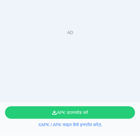
APK डाउनलोड करें
XAPK / APK फाइल कैसे इन्स्टॉल करें