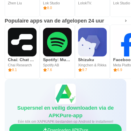
Zhen Liu
Lok Studio
LolokTV.
Lok Studio
8.0
Populaire apps van de afgelopen 24 uur
Chai: Chat AI Platform
Spotify: Music and Podcasts
Shizuku
Facebook
Chai Research
Spotify AB
Xingchen & Rikka
8.1
7.6
9.7
6.9
Supersnel en veilig downloaden via de
APKPure-app
Eén klik om XAPK/APK-bestanden op Android te installeren!
Downloaden APKPure