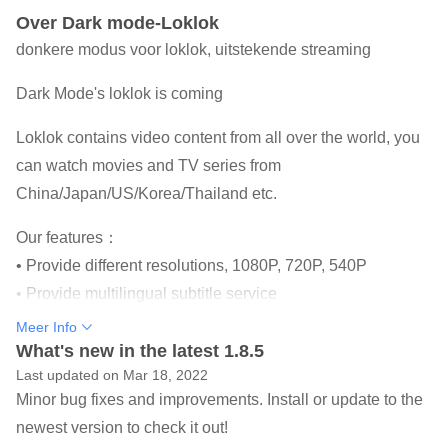
Over Dark mode-Loklok
donkere modus voor loklok, uitstekende streaming
Dark Mode's loklok is coming
Loklok contains video content from all over the world, you
can watch movies and TV series from
China/Japan/US/Korea/Thailand etc.
Our features：
• Provide different resolutions, 1080P, 720P, 540P
• Provide multilingual subtitle service
• You can choose to watch online or download to watch
Meer Info
locally
What's new in the latest 1.8.5
Last updated on Mar 18, 2022
• Update reminders, don't worry about missing your favorite
Minor bug fixes and improvements. Install or update to the
episodes and movies
newest version to check it out!
• New UI interface.