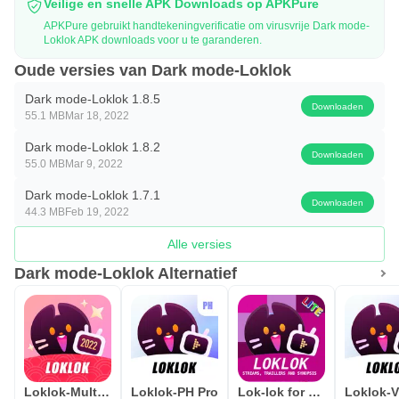
Veilige en snelle APK Downloads op APKPure
APKPure gebruikt handtekeningverificatie om virusvrije Dark mode-
Loklok APK downloads voor u te garanderen.
Oude versies van Dark mode-Loklok
Dark mode-Loklok 1.8.5
Downloaden
55.1 MB
Mar 18, 2022
Dark mode-Loklok 1.8.2
Downloaden
55.0 MB
Mar 9, 2022
Dark mode-Loklok 1.7.1
Downloaden
44.3 MB
Feb 19, 2022
Alle versies
Dark mode-Loklok Alternatief
Loklok-Multilingual subtitles
Loklok-PH Pro
Lok-lok for Movie Synopsis
Loklok-V