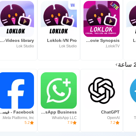
oklok-Videos library
Loklok-VN Pro
Lok-lok for Movie Synopsis
L
Lok Studio
Lok Studio
LolokTV.
ChatGPT
WhatsApp Business
Facebook -
Meta Platforms, Inc.
WhatsApp LLC
OpenAI
T
5.2
7.9
7.2