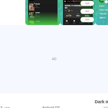
فئة
Android OS
حجم ال