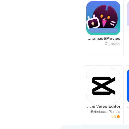
Loklok-Dramas&Movies
L
Onaidapp
 فيسبوك
CapCut: Photo & Video Editor
Bytedance Pte. Ltd.
8.2