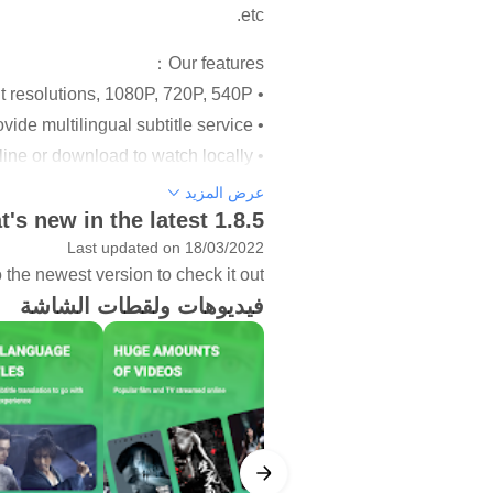
etc.
Our features：
• Provide different resolutions, 1080P, 720P, 540P
• Provide multilingual subtitle service
• You can choose to watch online or download to watch locally
• Update reminders, don't worry about missing your favorite episodes and movies
عرض المزيد
's new in the latest 1.8.5
• New UI interface.
Last updated on 18/03/2022
• Watch with speed options
the newest version to check it out!
Other features you may enjoy:
فيديوهات ولقطات الشاشة
d swipe left and right to skip the
video back or fast forward.
 progress when watching next time.
lease provide feedback in the app