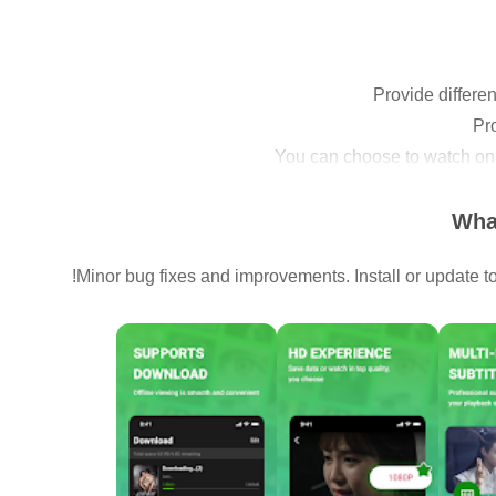
What
Minor bug fixes and improvements. Install or update to 
 your screen up and down to adjust the volume and brightness an
current viewing progress, and you can quickly retrieve the last
If you encounter any problems or have any good suggestions, p