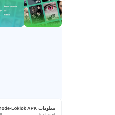
معلومات Dark mode-Loklok APK
احدث اصدار
ال