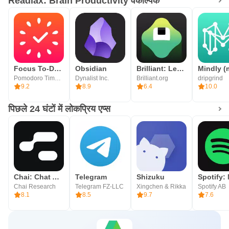
Readlax: Brain Productivity वैकल्पिक
Focus To-Do: पोमोडोरो और टू-डू
Obsidian
Brilliant: Learn Math & Coding
Pomodoro Timer & To Do List - SuperElement Soft
Dynalist Inc.
Brilliant.org
dripgrind
9.2
8.9
6.4
10.0
पिछले 24 घंटों में लोकप्रिय एप्स
Chai: Chat AI Platform
Telegram
Shizuku
Chai Research
Telegram FZ-LLC
Xingchen & Rikka
Spotify AB
8.1
8.5
9.7
7.6