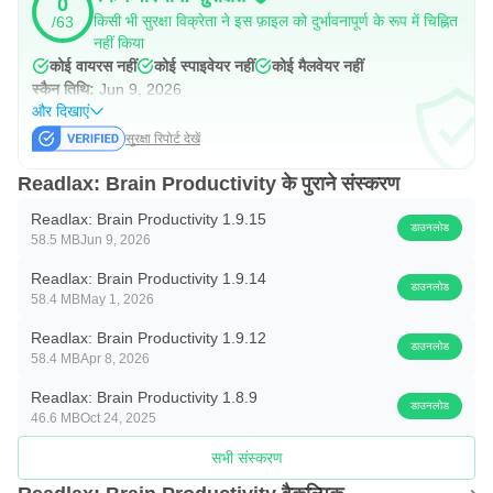
- "आपको निश्चित रूप से इन मेमोरी गेम्स और स्पीड रीडिंग अभ्यासों को
0
किसी भी सुरक्षा विक्रेता ने इस फ़ाइल को दुर्भावनापूर्ण के रूप में चिह्नित
/63
आज़माना चाहिए"
नहीं किया
- ""मेमोरी नंबर" और "कार्ड मैच" मेरे द्वारा खेले गए दो सबसे प्यारे गेम हैं"
कोई वायरस नहीं
कोई स्पाइवेयर नहीं
कोई मैलवेयर नहीं
स्कैन तिथि:
Jun 9, 2026
रीडलैक्स प्रो मूल्य निर्धारण और शर्तें
और दिखाएं
सुरक्षा रिपोर्ट देखें
हम निम्नलिखित प्रो सदस्यताएँ प्रदान करते हैं:
Readlax: Brain Productivity के पुराने संस्करण
मासिक: $8.99 USD प्रति माह
Readlax: Brain Productivity 1.9.15
वार्षिक: $44.99 USD प्रति वर्ष
डाउनलोड
58.5 MB
Jun 9, 2026
जीवनकाल: $199.99 USD
Readlax: Brain Productivity 1.9.14
डाउनलोड
58.4 MB
May 1, 2026
ये कीमतें संयुक्त राज्य अमेरिका के ग्राहकों के लिए हैं। अन्य देशों में कीमतें
भिन्न हो सकती हैं, और आपके निवास के देश के आधार पर वास्तविक शुल्क
Readlax: Brain Productivity 1.9.12
डाउनलोड
58.4 MB
Apr 8, 2026
आपकी स्थानीय मुद्रा में परिवर्तित किया जा सकता है।
Readlax: Brain Productivity 1.8.9
डाउनलोड
गोपनीयता नीति: https://www.readlax.com/legal/privacy-policy
46.6 MB
Oct 24, 2025
सेवा की शर्तें: https://www.readlax.com/legal/terms
सभी संस्करण