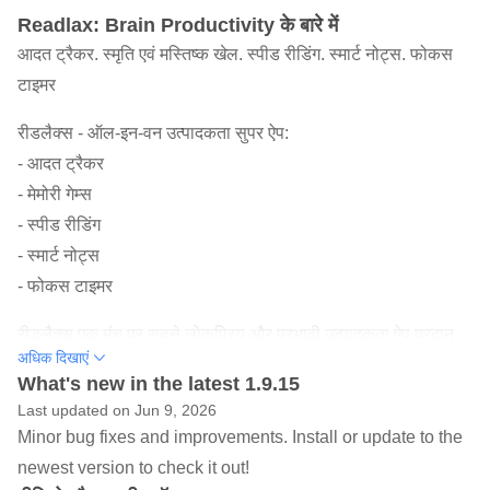
Readlax: Brain Productivity के बारे में
आदत ट्रैकर. स्मृति एवं मस्तिष्क खेल. स्पीड रीडिंग. स्मार्ट नोट्स. फोकस
टाइमर
रीडलैक्स - ऑल-इन-वन उत्पादकता सुपर ऐप:
- आदत ट्रैकर
- मेमोरी गेम्स
- स्पीड रीडिंग
- स्मार्ट नोट्स
- फोकस टाइमर
रीडलैक्स एक मंच पर सबसे लोकप्रिय और प्रभावी उत्पादकता ऐप प्रदान
अधिक दिखाएं
करता है: दैनिक आदत ट्रैकर, मेमोरी गेम, स्पीड रीडिंग, फोकस और
What's new in the latest 1.9.15
एकाग्रता, और नोट लेना।
Last updated on Jun 9, 2026
Minor bug fixes and improvements. Install or update to the
आदत ट्रैकर एक उपकरण है जिसे आपकी दैनिक आदतों या दिनचर्या की
newest version to check it out!
निगरानी और निर्माण में मदद करने के लिए डिज़ाइन किया गया है।