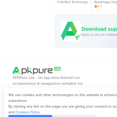
ColorBox Technology
8.7
Download supe
Basta un cl
APKPure Lite - Un app store Android con
un'esperienza di navigazione semplice ma
efficiente. Scopri l'app che desideri in modo più
facile, veloce e sicuro.
We use cookies and other technologies on this website to enhanc
experience.
By clicking any link on this page you are giving your consent to o
and
Cookies Policy
.