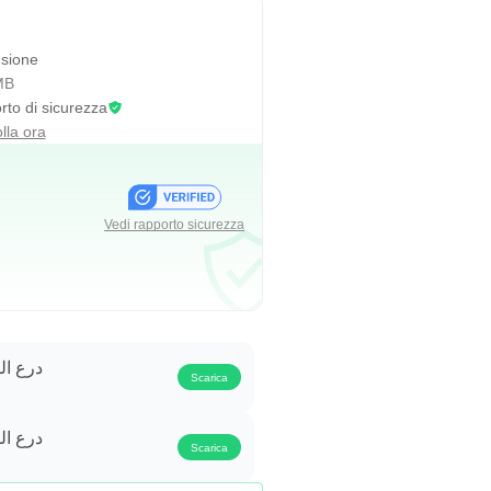
sione
MB
to di sicurezza
lla ora
Vedi rapporto sicurezza
درع الت
Scarica
درع الت
Scarica