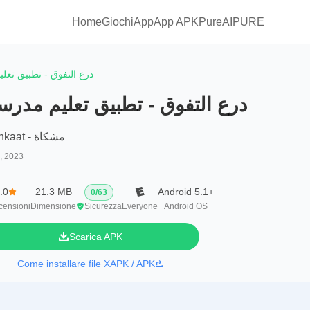
Home
Giochi
App
App APKPure
AIPURE
درع التفوق - تطبيق تع
درع التفوق - تطبيق تعليم مدر
Mishkaat - مشكاة
4, 2023
.0
21.3 MB
Android 5.1+
0
/
63
censioni
Dimensione
Sicurezza
Everyone
Android OS
Scarica APK
Come installare file XAPK / APK