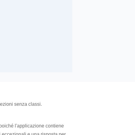
lezioni senza classi.
 poiché l'applicazione contiene
i eccezionali e una risposta per