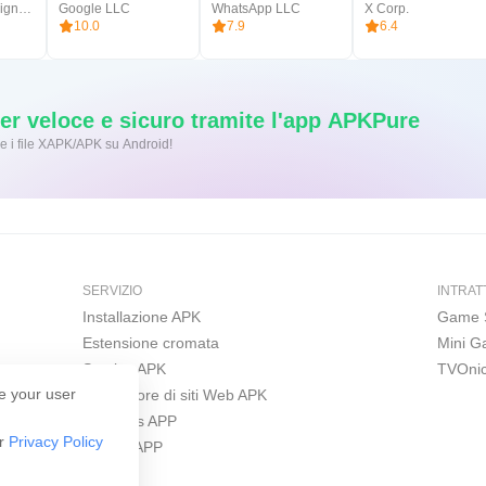
Blackmagic Design Inc.
Google LLC
WhatsApp LLC
X Corp.
10.0
7.9
6.4
r veloce e sicuro tramite l'app APKPure
ic per installare i file XAPK/APK su Android!
SERVIZIO
INTRAT
Installazione APK
Game 
Estensione cromata
Mini 
Scarica APK
TVOni
e your user
Costruttore di siti Web APK
Windows APP
ur
Privacy Policy
iPhone APP