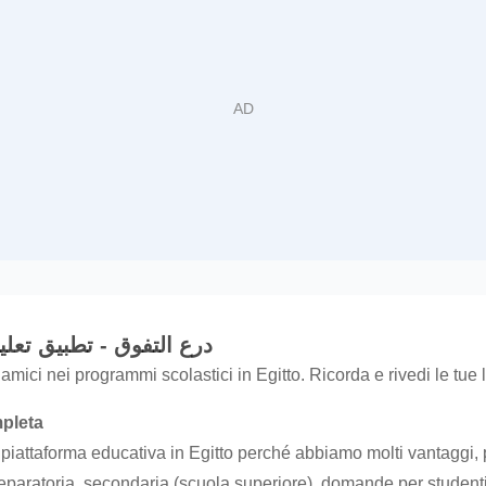
su درع التفوق - تطبيق تعليم مدرسي
amici nei programmi scolastici in Egitto. Ricorda e rivedi le tue 
mpleta
 piattaforma educativa in Egitto perché abbiamo molti vantaggi,
 preparatoria, secondaria (scuola superiore), domande per student