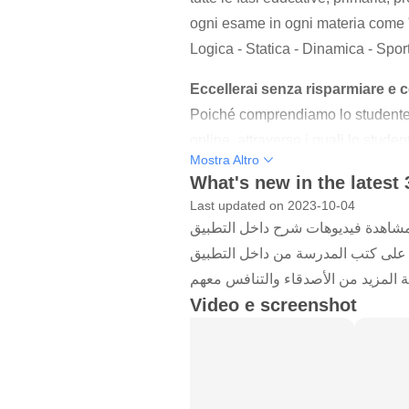
ogni esame in ogni materia come " 
Logica - Statica - Dinamica - Sport
Eccellerai senza risparmiare e 
Poiché comprendiamo lo studente e
online, attraverso i quali lo studen
Mostra Altro
docenti, docenti e professori, per
What's new in the latest 
memorizzazione.
Last updated on 2023-10-04
مشاهدة فيديوهات شرح داخل التطبيق
Video esplicativi e libri di scuol
 على كتب المدرسة من داخل التطبيق
L'applicazione contiene video espl
 المزيد من الأصدقاء والتنافس معهم
lezione contiene uno o più video es
Video e screenshot
Stiamo sviluppando costantement
Secondo gli ultimi studi, abbiamo 
veloce, più facile e più diverten
sito web del Ministero dell'Istruzi