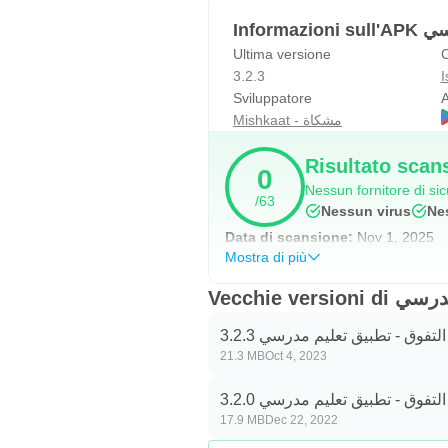
Il nostro motto in The Shield of E
Infor
Sbrigati a scaricare l'app ora
Ultima versione
C
3.2.3
I
Sviluppatore
A
Mishkaat - مشكاة
Risultato scan
0
Nessun fornitore di s
/63
Nessun virus
Ne
Data di scansione:
Nov 1, 2025
Mostra di più
Vecchie v
لتفوق - تطبيق تعليم مدرسي 3.2.3
21.3 MB
Oct 4, 2023
لتفوق - تطبيق تعليم مدرسي 3.2.0
17.9 MB
Dec 22, 2022