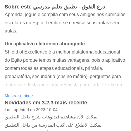
Sobre este درع التفوق - تطبيق تعليم مدرسي
Aprenda, jogue e compita com seus amigos nos currículos
escolares no Egito. Lembre-se e revise suas aulas sem
aulas.
Um aplicativo eletrônico abrangente
Shield of Excellence é a melhor plataforma educacional
do Egito porque temos muitas vantagens, pois o aplicativo
contém todas as etapas educacionais, primária,
preparatória, secundária (ensino médio), perguntas para
alunos de destaque e uma resposta para cada exame em
cada disciplina, como “ Língua Árabe - Matemática -
Mostrar mais
Ciências - Estudos Sociais - Física - Química - Biologia -
Novidades em 3.2.3 mais recente
Filosofia - Lógica - Estática - Dinâmica - Esportes Puros -
Last updated on 2023-10-04
يمكنك الآن مشاهدة فيديوهات شرح داخل التطبيق
Árabe - Geografia - História" e outras disciplinas.
يمكنك الاطلاع على كتب المدرسة من داخل التطبيق
Você vai se destacar sem economizar e com o mínimo