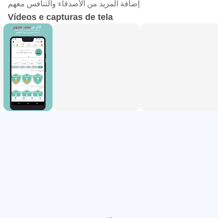
إضافة المزيد من الأصدقاء والتنافس معهم
de esforço
Vídeos e capturas de tela
Porque entendemos o aluno e suas necessidades,
transformamos os materiais de estudo em concursos,
exames e perguntas online, através dos quais o aluno
pode medir seu nível em um instante, por meio de exames
elaborados por um grupo de professores, professores e
professores ilustres, para testar o conhecimento e
entender as informações para o aluno, não a
memorização.
Vídeos explicativos e livros escolares
O aplicativo contém vídeos explicativos na maioria das
disciplinas de estudo por uma seleção dos melhores
professores. Cada lição contém um ou mais vídeos
explicativos. Você também pode procurar livros escolares.