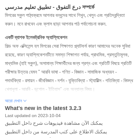
درع التفوق - تطبيق تعليم مدرسي সম্পর্কে
মিশরের স্কুল পাঠ্যক্রমে আপনার বন্ধুদের সাথে শিখুন, খেলুন এবং প্রতিদ্বন্দ্বিতা
করুন। মনে রাখবেন এবং ক্লাস ছাড়া আপনার পাঠ পর্যালোচনা করুন.
একটি ব্যাপক ইলেকট্রনিক অ্যাপ্লিকেশন
শিল্ড অফ এক্সিলেন্স হল মিশরের সেরা শিক্ষাগত প্ল্যাটফর্ম কারণ আমাদের অনেক সুবিধা
রয়েছে, কারণ অ্যাপ্লিকেশনটিতে সমস্ত শিক্ষাগত পর্যায়, প্রাথমিক, প্রস্তুতিমূলক,
মাধ্যমিক (হাই স্কুল), অসামান্য শিক্ষার্থীদের জন্য প্রশ্ন এবং প্রতিটি বিষয়ে প্রতিটি
পরীক্ষার উত্তর যেমন " আরবি ভাষা - গণিত - বিজ্ঞান - সামাজিক অধ্যয়ন -
পদার্থবিদ্যা - রসায়ন - জীববিজ্ঞান - দর্শন - যুক্তিবিদ্যা - স্ট্যাটিক্স - গতিবিদ্যা - বিশুদ্ধ
খেলাধুলা - আরবি - ভূগোল - ইতিহাস" এবং অন্যান্য বিষয়।
আরো দেখান
আপনি সঞ্চয় না করেই এবং ন্যূনতম প্রচেষ্টার সাথে শ্রেষ্ঠত্ব অর্জন করবেন
What's new in the latest 3.2.3
যেহেতু আমরা শিক্ষার্থী এবং তার প্রয়োজনগুলি বুঝতে পারি, তাই আমরা অধ্যয়নের
Last updated on 2023-10-04
উপকরণগুলিকে অনলাইন প্রতিযোগিতা, পরীক্ষা এবং প্রশ্নে রূপান্তরিত করেছি, যার
يمكنك الآن مشاهدة فيديوهات شرح داخل التطبيق
মাধ্যমে শিক্ষার্থীরা তাত্ক্ষণিকভাবে তার স্তর পরিমাপ করতে পারে, একদল বিশিষ্ট শিক্ষক,
يمكنك الاطلاع على كتب المدرسة من داخل التطبيق
শিক্ষক এবং অধ্যাপকদের দ্বারা পরিকল্পিত পরীক্ষার মাধ্যমে। শিক্ষার্থীর জন্য পরীক্ষা