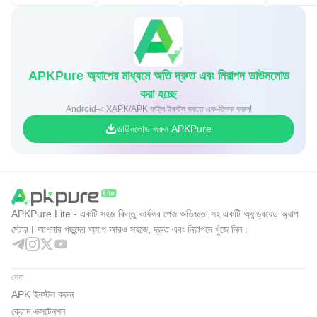
APKPure অ্যাপের মাধ্যমে অতি দ্রুত এবং নিরাপদ ডাউনলোড
করা হচ্ছে
Android-এ XAPK/APK ফাইল ইনস্টল করতে এক-ক্লিক করুন!
ডাউনলোড করুন APKPure
APKPure Lite - একটি সহজ কিন্তু কার্যকর পেজ অভিজ্ঞতা সহ একটি অ্যান্ড্রয়েড অ্যাপ
স্টোর। আপনার পছন্দের অ্যাপ আরও সহজে, দ্রুত এবং নিরাপদে খুঁজে নিন।
সেবা
APK ইনস্টল করুন
ক্রোম এক্সটেনশন