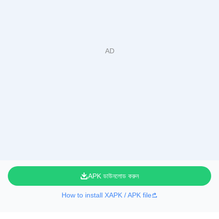
APK ডাউনলোড করুন
How to install XAPK / APK file