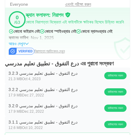
Everyone
এখনই পরীক্ষা করুন
সর্বশেষ পাঠ্যক্রমের অনুশীলন রয়েছে মাধ্যমিক), এবং এইভাবে শৈশব থেকে
স্ক্যান ফলাফল: নিরাপদ
বিশ্ববিদ্যালয় পর্যন্ত ছাত্র বন্ধু অ্যাপ হয়ে উঠুন
0
কোনো নিরাপত্তা বিক্রেতা এই ফাইলটিকে ক্ষতিকর হিসেবে চিহ্নিত করেনি
/63
দ্য শিল্ড অফ এক্সিলেন্স-এ আমাদের মূলমন্ত্র হল
শিখুন, খেলুন এবং প্রতিযোগিতা করুন
কোনো ভাইরাস নেই
কোনো স্পাইওয়্যার নেই
কোনো ম্যালওয়্যার নেই
তাড়াতাড়ি এখনই অ্যাপটি ডাউনলোড করুন
স্ক্যানের তারিখ:
Nov 1, 2025
আরও দেখুন
নিরাপত্তা প্রতিবেদন দেখুন
درع التفوق - تطبيق تعليم مدرسي এর পুরানো সংস্করণ
درع التفوق - تطبيق تعليم مدرسي 3.2.3
ডাউনলোড করুন
21.3 MB
Oct 4, 2023
درع التفوق - تطبيق تعليم مدرسي 3.2.2
ডাউনলোড করুন
17.9 MB
Dec 27, 2022
درع التفوق - تطبيق تعليم مدرسي 3.2.0
ডাউনলোড করুন
17.9 MB
Dec 22, 2022
درع التفوق - تطبيق تعليم مدرسي 3.1.1
ডাউনলোড করুন
12.6 MB
Oct 10, 2022