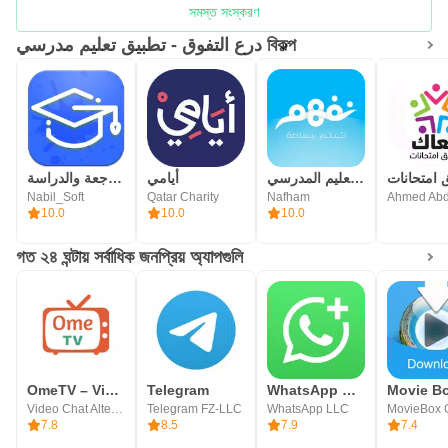
সমস্ত সংস্করণ
درع التفوق - تطبيق تعليم مدرسي বিকল্প
نفهم - مناهج التعليم المدرسي
أيامي
تنظيم المراجعة والدراسة
Nabil_Soft
Qatar Charity
Nafham
10.0
10.0
10.0
গত ২৪ ঘন্টায় সর্বাধিক জনপ্রিয় অ্যাপগুলি
OmeTV – Video Chat Alternative
Telegram
WhatsApp Business
Movie B
Video Chat Alternative
Telegram FZ-LLC
WhatsApp LLC
MovieBox 
7.8
8.5
7.9
7.4