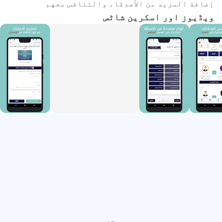
إضافة المزيد من الأصدقاء والتنافس معهم
آپ بغیر بچت کے اور کم سے کم کوشش کے ساتھ سبقت لے
ویڈیوز اور اسکرین شاٹس
جائیں گے
چونکہ ہم طالب علم اور اس کی ضروریات کو سمجھتے
ہیں، اس لیے ہم نے مطالعہ کے مواد کو آن لائن
مقابلوں، امتحانات اور سوالات میں تبدیل کر دیا
ہے، جس کے ذریعے طالب علم ممتاز اساتذہ، اساتذہ
اور پروفیسرز کے ایک گروپ کے ذریعے ڈیزائن کیے
گئے امتحانات کے ذریعے، ایک لمحے میں اپنی سطح کی
پیمائش کر سکتا ہے۔ طالب علم کے لیے علم اور
تفہیم کی معلومات کی جانچ کریں، نہ کہ حفظ۔
تفصیلی ویڈیوز اور اسکول کی کتابیں
ایپلی کیشن میں بہترین اساتذہ کے انتخاب کے
ذریعہ زیادہ تر مطالعاتی مضامین میں وضاحتی
ویڈیوز شامل ہیں۔ ہر سبق میں ایک یا زیادہ وضاحتی
ویڈیوز شامل ہیں۔ آپ اسکول کی کتابیں بھی براؤز