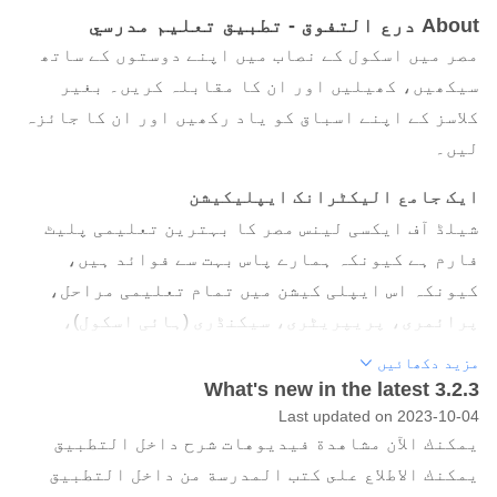
About درع التفوق - تطبيق تعليم مدرسي
مصر میں اسکول کے نصاب میں اپنے دوستوں کے ساتھ
سیکھیں، کھیلیں اور ان کا مقابلہ کریں۔ بغیر
کلاسز کے اپنے اسباق کو یاد رکھیں اور ان کا جائزہ
لیں۔
ایک جامع الیکٹرانک ایپلیکیشن
شیلڈ آف ایکسی لینس مصر کا بہترین تعلیمی پلیٹ
فارم ہے کیونکہ ہمارے پاس بہت سے فوائد ہیں،
کیونکہ اس ایپلی کیشن میں تمام تعلیمی مراحل،
پرائمری، پریپریٹری، سیکنڈری (ہائی اسکول)،
نمایاں طلباء کے سوالات اور ہر مضمون میں ہر
مزید دکھائیں
امتحان کے جواب جیسے کہ " عربی زبان - ریاضی -
What's new in the latest 3.2.3
سائنس - سماجی علوم - طبیعیات - کیمسٹری - حیاتیات -
Last updated on 2023-10-04
يمكنك الآن مشاهدة فيديوهات شرح داخل التطبيق
فلسفہ - منطق - اسٹیٹکس - حرکیات - خالص کھیل - عربی
يمكنك الاطلاع على كتب المدرسة من داخل التطبيق
- جغرافیہ - تاریخ" اور دیگر مضامین۔