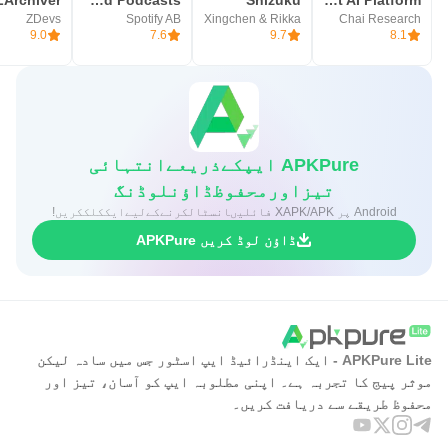
ZDevs
Spotify AB
Xingchen & Rikka
Chai Research
9.0
7.6
9.7
8.1
APKPure ایپکےذریعےانتہائی
تیزاورمحفوظڈاؤنلوڈنگ
Android پر XAPK/APK فائلیںانسٹالکرنےکےلیےایککلککریں!
ڈاؤن لوڈ کریں APKPure
APKPure Lite - ایک اینڈرائیڈ ایپ اسٹور جس میں سادہ لیکن
موثر پیج کا تجربہ ہے۔ اپنی مطلوبہ ایپ کو آسان، تیز اور
محفوظ طریقے سے دریافت کریں۔