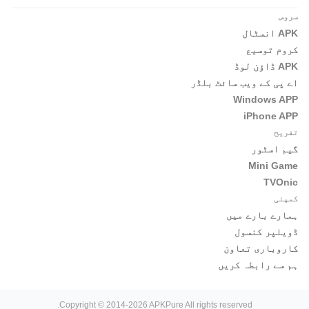
سروس
APK انسٹال
کروم توسیع
APK ڈاؤن لوڈ
اے پی کے ویب سائٹ بلڈر
Windows APP
iPhone APP
تفریح
گیم اسٹور
Mini Game
TVOnic
کمپنی
ہمارے بارے میں
ڈویلپر کنسول
کاروباری تعاون
ہم سے رابطہ کریں
Copyright © 2014-2026 APKPure All rights reserved.