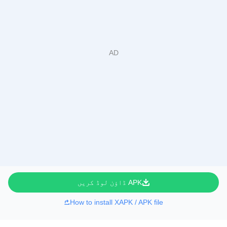
APK ڈاؤن لوڈ کریں
How to install XAPK / APK file