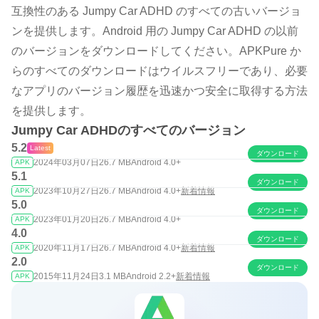
互換性のある Jumpy Car ADHD のすべての古いバージョ
ンを提供します。Android 用の Jumpy Car ADHD の以前
のバージョンをダウンロードしてください。APKPure か
らのすべてのダウンロードはウイルスフリーであり、必要
なアプリのバージョン履歴を迅速かつ安全に取得する方法
を提供します。
Jumpy Car ADHDのすべてのバージョン
5.2
Latest
ダウンロード
2024年03月07日
26.7 MB
Android 4.0+
APK
5.1
ダウンロード
2023年10月27日
26.7 MB
Android 4.0+
新着情報
APK
5.0
ダウンロード
2023年01月20日
26.7 MB
Android 4.0+
APK
4.0
ダウンロード
2020年11月17日
26.7 MB
Android 4.0+
新着情報
APK
2.0
ダウンロード
2015年11月24日
3.1 MB
Android 2.2+
新着情報
APK