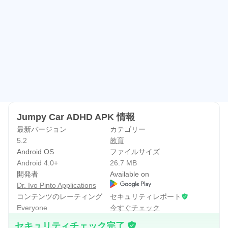
かわらず）お子様に説明する際に活用できる優れたツール
です。ADHDというテーマを紹介し、知識を伝えるため
の、これまでとは異なる、より魅力的な方法です。
以下のサイトもぜひご覧ください：
www.pin.com.pt
www.clubephda.pt
このアプリに関して何か問題がございましたら、お気軽に
Jumpy Car ADHD APK 情報
お問い合わせください：
最新バージョン
カテゴリー
ivo.pintoo@gmail.com
5.2
教育
Android OS
ファイルサイズ
よろしくお願いいたします
Android 4.0+
26.7 MB
Ivo Pinto
開発者
Available on
Dr. Ivo Pinto Applications
コンテンツのレーティング
セキュリティレポート
Everyone
今すぐチェック
セキュリティチェック完了