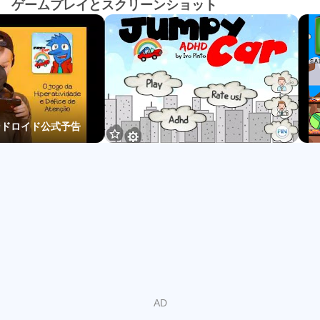
ゲームプレイとスクリーンショット
各レベルでは、バークス博士がアンディと（コミック形式
で）会話し、ADHDに関する様々なことを説明します。こ
のゲームは4つの主要な章に分かれています。
1)「ADHDとは？」
2)「ADHDの原因は？」
のアンドロイド公式予告
3)「ADHDを克服するには？」
4)「ADHDを克服しよう！！」
[NEW] 無料版では、すべてのレベルにアクセスできま
す。レベルは32です。ゲーム内で集めたコインを使っ
て、新しいチャプターをアンロックできます。
このゲームは、PIN-Progresso Infantilの心理学者、Ivo
Pinto博士がClube PHDAの支援を受けて開発しました。
親、医師、心理学者がADHDについて（ADHDの有無にか