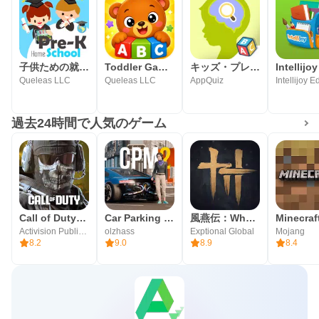
子供ための就学前ゲーム
Toddler Games for Kids 2-5
キッズ・プレイ・ビジュアル・ゲーム
Queleas LLC
Queleas LLC
AppQuiz
過去24時間で人気のゲーム
Call of Duty®: Mobile
Car Parking Multiplayer 2
風燕伝：Where Winds Meet
Minecraft
Activision Publishing, Inc.
olzhass
Exptional Global
Mojang
8.2
9.0
8.9
8.4