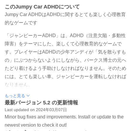
このJumpy Car ADHDについて
Jumpy Car ADHDはADHDに関するとても楽しく心理教育
的なゲームです
「ジャンピーカーADHD」は、ADHD（注意欠陥・多動性
障害）をテーマにした、楽しくて心理教育的なゲームで
す。プレイヤーはADHDの少年アンディが「気を散らすも
の」にぶつからないようにしながら、バークス博士の元へ
たどり着けるよう手助けしなければなりません。そのため
には、とても楽しい車、ジャンピーカーを運転しなければ
なりません。
もっと見る
この車にはブレーキがないので、プレイヤーは車をジャン
最新バージョン 5.2 の更新情報
プさせて「気を散らすもの」を避けなければなりません。
Last updated on 2024年03月07日
「気を散らすもの」はADHDが引き起こす障害を表してお
Minor bug fixes and improvements. Install or update to the
り、アンディがそれらを克服できるよう手助けしなければ
newest version to check it out!
なりません。