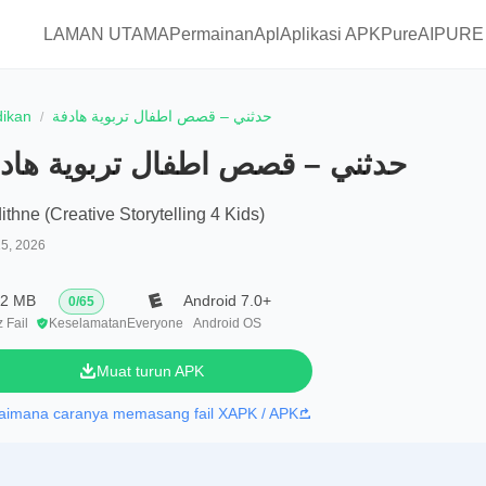
LAMAN UTAMA
Permainan
Apl
Aplikasi APKPure
AIPURE
dikan
حدثني – قصص اطفال تربوية هادفة
حدثني – قصص اطفال تربوية هاد
thne (Creative Storytelling 4 Kids)
15, 2026
.2 MB
Android 7.0+
0
/
65
 Fail
Keselamatan
Everyone
Android OS
Muat turun APK
aimana caranya memasang fail XAPK / APK