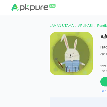
LAMAN UTAMA
APLIKASI
Pendi
فة
Hadi
Apr 
233
Saiz
Bag