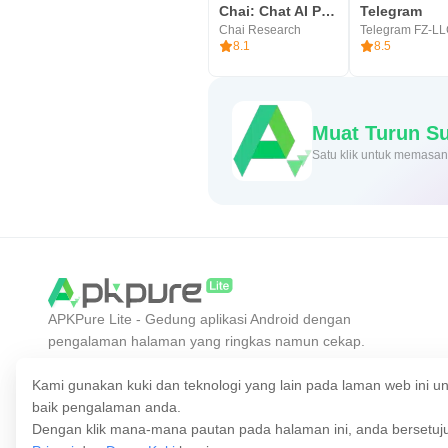
Chai: Chat AI Platform
Telegram
Chai Research
Telegram FZ-L
8.1
8.5
Mu
Satu klik untuk mema
APKPure Lite - Gedung aplikasi Android dengan
pengalaman halaman yang ringkas namun cekap.
Temui aplikasi yang anda inginkan dengan lebih
mudah, pantas dan selamat.
Kami gunakan kuki dan teknologi yang lain pada laman web ini
baik pengalaman anda.
Dengan klik mana-mana pautan pada halaman ini, anda bersetu