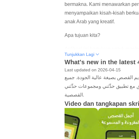
bermakna. Kami menawarkan perp
menyampaikan kisah-kisah berkua
anak Arab yang kreatif.
Apa tujuan kita?
Aplikasi ini bertujuan untuk men
Tunjukkan Lagi
menyeronokkan. Setiap cerita di
What's new in the latest 
belajar bahasa Arab dengan car
Last updated on 2026-04-15
dengan kreativiti.
ديم القصص بصيغة عالية الجودة. جميع
مع تطبيق حدِّثني ومجموعات حدِّثني
Apakah ciri terpenting aplikasi Te
القصصية.
1. Kisah pendidikan dan hiburan
Video dan tangkapan skr
2. Rakaman audio yang jelas untuk
3. Kemungkinan unik untuk mena
4. Privasi lengkap tanpa mendaf
Apakah ciri lain dari aplikasi Tell