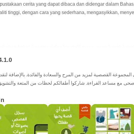
ustakaan cerita yang dapat dibaca dan didengar dalam Bahas
liti tinggi, dengan cara yang sederhana, mengasyikkan, meny
ingkatkan bakat, imaginasi dan kreativiti mana-mana kanak-kana
sampaikan melalui bahasa Arab standard yang mudah untuk me
4.1.0
a yang menyeronokkan dan menarik. Kami berusaha melukis du
المجموعة القصصية لمزيد من المرح والسعادة والفائدة. بالإضافة لتق
فصحى مع مساعد القراءة. شاركوا أطفالكم لحظات من المتعة والتشويق 
ll me?
 kanak-kanak yang dipersembahkan untuk pertama kalinya dan s
in
 setiap cerita yang disokong oleh grafik yang hebat
mbahkan cerita yang anda suka dengan suara atau suara anak
tar atau mengumpulkan maklumat peribadi mengenai pengguna
 Me?