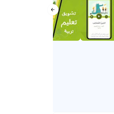
1. Aplikasi ini memberikan cerita 
2. Kisah dan kisah yang panjang
3. Lukisan yang indah dan menarik
4. Cerita tanpa Internet (Luar Tali
5. Fokus untuk memperkukuh dan 
penceritaan.
6. Reka bentuk yang ringkas, se
7. Privasi lengkap tanpa mendaf
8. Berinteraksi dengan anak-anak
9. Menceritakan kisah waktu tidur
Apakah ciri aplikasi terperinci?
1. Cerita panjang dan bertujuan y
2. Lukisan yang indah dan menari
untuk menyanyikan kanak-kanak
3. Aplikasi ini berfungsi tanpa I