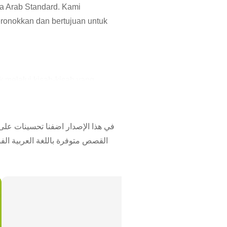
a Arab Standard. Kami
eronokkan dan bertujuan untuk
k melalui kisah-kisah yang
ningkatkan peluang anak-anak
nia kanak-kanak Arab yang penuh
في هذا الإصدار اضفنا تحسينات على 
القصص متوفرة باللغة العربية ال
ecara eksklusif
-anak anda