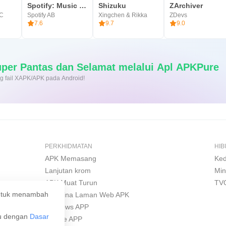
Spotify: Music and Podcasts
Shizuku
ZArchiver
LC
Spotify AB
Xingchen & Rikka
ZDevs
7.6
9.7
9.0
at Turun Super Pantas dan Selamat melalui Apl APKPure
sang fail XAPK/APK pada Android!
PERKHIDMATAN
HI
APK Memasang
Ked
Lanjutan krom
Min
APK Muat Turun
TV
 untuk menambah
Pembina Laman Web APK
Windows APP
ju dengan
Dasar
iPhone APP