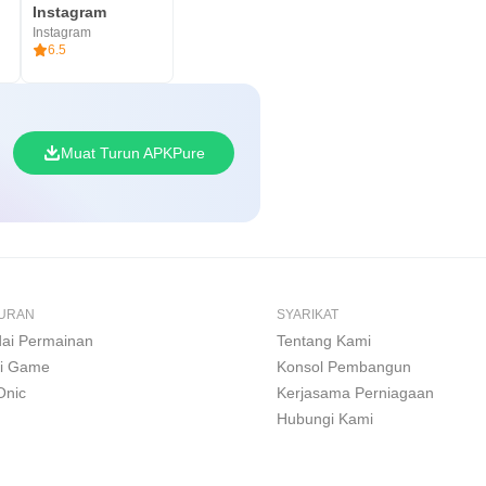
Instagram
Instagram
6.5
Muat Turun APKPure
BURAN
SYARIKAT
ai Permainan
Tentang Kami
i Game
Konsol Pembangun
Onic
Kerjasama Perniagaan
Hubungi Kami