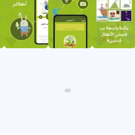
percuma dalam kualiti tinggi
 dan bermakna sebelum tidur, dan bila-bila masa nilai dan ke
 untuk setiap cerita
an)
mengukuhkan hubungan antara anak dan keluarganya (ibu dan 
mpurna dan seimbang
tar atau mengumpulkan maklumat peribadi mengenai pengguna
 anda melalui ciri Talk Me yang unik untuk merakam cerita den
 kanak-kanak dan bila-bila masa yang anda pilih
ang memfokuskan pada nilai moral dan sosial dan tingkah laku p
k untuk setiap cerita (penggunaan seimbang seperti cerita kar
 mengenai YouTube untuk kanak-kanak
nternet melalui ciri akses tetap dan tanpa Internet: Semua kump