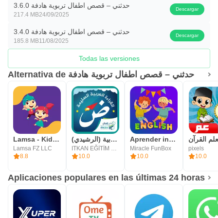
todo momento. Descarga historias a tu teléfono y léalas o
حدثني – قصص اطفال تربوية هادفة 3.6.0
Descargar
217.4 MB
24/09/2025
escúchalas sin necesidad de Internet (sin Internet o sin
حدثني – قصص اطفال تربوية هادفة 3.4.0
conexión)
Descargar
185.8 MB
11/08/2025
4. Diseño simple y perfecto: la aplicación Hadithni está
Todas las versiones
diseñada para un acceso fácil y efectivo a contenido
distintivo para niños de manera equilibrada sin un uso
Alternativa de حدثني – قصص اطفال تربوية هادفة
excesivo de música y animación, a diferencia de los niños
de YouTube.
5. Interactúe con sus hijos: la aplicación Hadith Me anima
a los padres de los niños a contar historias a sus hijos por
Lamsa - Kids Learning App
القراءة العربية (الرشيدي)
Aprender inglés rápido y fácil
لم القرآن
sí mismos para crear momentos interactivos memorables,
Lamsa FZ LLC
ITKAN EĞİTİM VE KALKINMA DERNEĞİ
Miracle FunBox
pixels
a través de la función única Talk Me para grabar estos
8.8
10.0
10.0
10.0
momentos especiales y permitir que el niño los escuche
Aplicaciones populares en las últimas 24 horas
en cualquier momento posterior. hora
6. Favoritos: la aplicación proporciona una función para
agregar historias a la lista de favoritos, lo que permite un