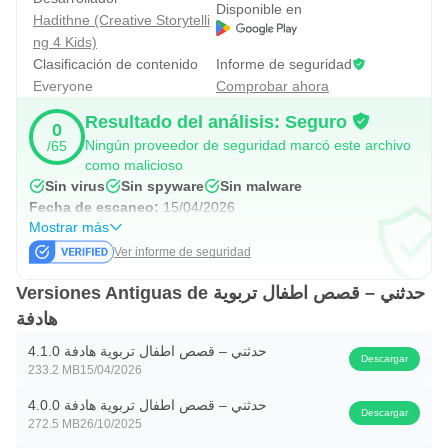
9. Contar cuentos a los niños antes de dormir y en
Disponible en
Hadithne (Creative Storytelli
cualquier otro momento que elija
ng 4 Kids)
Clasificación de contenido
Informe de seguridad
¿Cuáles son las características detalladas de la
Everyone
Comprobar ahora
aplicación?
Resultado del análisis: Seguro
0
Ningún proveedor de seguridad marcó este archivo
/65
1. Historias largas y con un propósito que se centran en
como malicioso
los valores morales y sociales y el comportamiento
Sin virus
Sin spyware
Sin malware
positivo del niño.
Fecha de escaneo:
15/04/2026
Mostrar más
2. Dibujos hermosos e interesantes para cada historia (uso
Ver informe de seguridad
equilibrado similar a las historias de dibujos animados) de
una manera significativa que canta al niño sobre YouTube
Versiones Antiguas de حدثني – قصص اطفال تربوية
هادفة
para niños.
3. La aplicación funciona sin Internet a través de la función
حدثني – قصص اطفال تربوية هادفة 4.1.0
Descargar
233.2 MB
15/04/2026
de acceso permanente y sin Internet: Todos los grupos de
cuentos me hablan están precargados para leerlos en
حدثني – قصص اطفال تربوية هادفة 4.0.0
Descargar
272.5 MB
26/10/2025
cualquier momento y sin la disponibilidad de Internet en