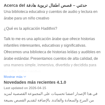
Acerca del حدثني – قصص اطفال تربوية هادفة
Una biblioteca educativa y cuentos de audio y lectura en
árabe para un niño creativo
¿Qué es la aplicación Hadithni?
Talk to me es una aplicación árabe que ofrece historias
infantiles interesantes, educativas y significativas.
Ofrecemos una biblioteca de historias leídas y audibles en
árabe estándar. Presentamos cuentos de alta calidad, de
una manera simple, inmersiva, divertida y decidida para
un niño árabe creativo.
Mostrar más
Cuales son nuestras metas?
Novedades más recientes 4.1.0
Last updated on 2026-04-15
La aplicación tiene como objetivo estimular el talento, la
في هذا الإصدار اضفنا تحسينات على المجموعة القصصية لمزيد
imaginación y la creatividad de cualquier niño a través de
من المرح والسعادة والفائدة. بالإضافة لتقديم القصص بصيغة