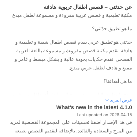
عن حدثني – قصص اطفال تربوية هادفة
مكتبة تعليمية و قصص عربية مقروءة و مسموعة لطفل مبدع
ما هو تطبيق حدّثني؟
حدثني هو تطبيق عربي يقدم قصص اطفال شيقة و تعليمية و
هادفة. نقدم مكتبة قصص مقروءة و مسموعة باللغة العربية
الفصحى. نقدم حكايات بجودة عالية و بشكل مبسط و غامر و
ممتع و هادف لطفل عربي مبدع.
ما هي أهدافنا؟
يهدف التطبيق لإثارة مواهب و خيال و إبداع أي طفل عن طريق
عرض المزيد
قصص ممتعة. كل قصة تقدم عن طريق اللغة العربية الفصحى
What's new in the latest 4.1.0
السهلة حتى تزيد فرصة الاطفال لتعلم اللغة العربية بشكل ممتع و
Last updated on 2026-04-15
مشوق. نسعى لرسم عالم طفل عربي مليئة بالإبداع.
في هذا الإصدار اضفنا تحسينات على المجموعة القصصية لمزيد
من المرح والسعادة والفائدة. بالإضافة لتقديم القصص بصيغة
ما هي أهم خصائص تطبيق حدثني؟