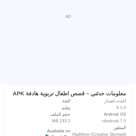
7. خصوصية تامة من غير تسجيل أو جمع أي معلومات شخصية
عن المستخدمين
8. تفاعل مع أطفالك من خلال ميزة حدِّثني الفريدة لتسجيل
القصص بصوتكم
9. سرد قصص اطفال قبل النوم و أي وقت اخر تختارونه
ما هي خصائص التطبيق المفصلة؟
1. قصص طويلة وهادفة تركز على القيم الأخلاقية و المجتمعية و
السلوك الإيجابي عند الطفل.
2. رسوم جميلة و مشوقة لكل قصة (استخدام متوازن تشبه
قصص كرتون) بشكل هادف و تغني الطفل عن يوتيوب اطفال
معلومات حدثني – قصص اطفال تربوية هادفة APK
3. يعمل التطبيق من دون انترنت من خلال ميزة الوصول دائم و
احدث اصدار
الفئة
بدون انترنت: جميع مجموعات حدِّثني القصصية محملة مسبقا
4.1.0
تعليم
لقراءتها في أي وقت و من غير توفر شبكة الأنترنت طوال الوقت.
Android OS
حجم الملف
233.2 MB
Android 7.0+
تحميل القصص لهاتفك و القراءة او اسماع دون الحاجة الى
المطور
الإنترنت (بدون انترنت او اوفلاين)
Available on
Hadithne (Creative Storytelli