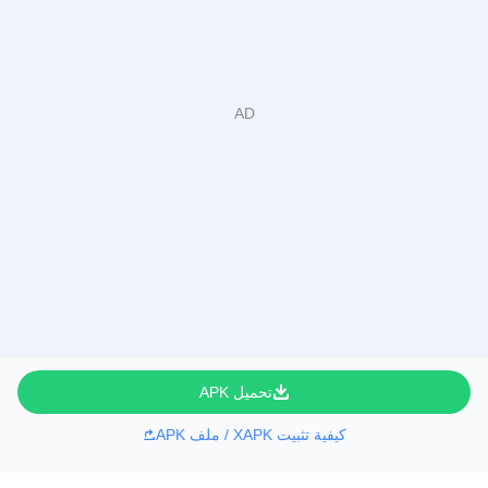
تحميل APK
كيفية تثبيت XAPK / ملف APK