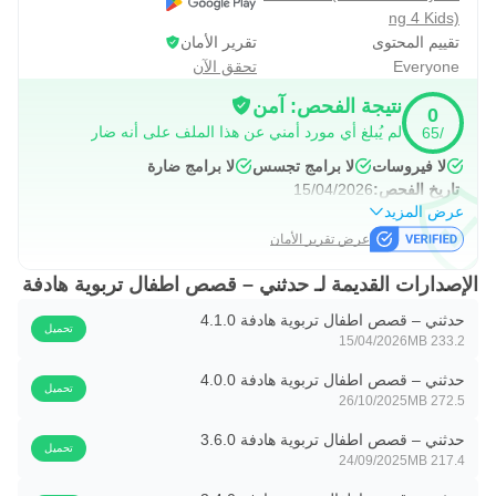
4. تصميم بسيط و مثالي: صُمم تطبيق حدثني لوصول سهل و
ng 4 Kids)
فعَّال لمحتوى مميز للأطفال بشكل متوازن من غير استخدام
تقييم المحتوى
تقرير الأمان
Everyone
تحقق الآن
مفرط للموسيقى و الرسوم المتحركة بشكل مختلف عن يوتيوب
أطفال
نتيجة الفحص: آمن
0
لم يُبلغ أي مورد أمني عن هذا الملف على أنه ضار
/65
5. تفاعل مع أطفالك: تطبيق حدِّثني يُشجع ذوي الأطفال لسرد
القصص لأطفالهم بأنفسهم لخلق لحظات تفاعلية لا تنسى, من
لا فيروسات
لا برامج تجسس
لا برامج ضارة
تاريخ الفحص:
15/04/2026
خلال ميزة حدِّثني الفريدة لتسجيل هذه اللحظات المميزة و تمكين
عرض المزيد
الطفل للاستماع إليها في أي وقت لاحق
عرض تقرير الأمان
6. المفضلة: يوفر التطبيق ميزة إضافة القصص لقائمة المفضلة
الإصدارات القديمة لـ حدثني – قصص اطفال تربوية هادفة
والتي تتيح وصول سهل و سريع للقصص
حدثني – قصص اطفال تربوية هادفة 4.1.0
7. مكتبة رائعة و غنية توفر مجموعات قصصية بسعر رمزي في
تحميل
15/04/2026
233.2 MB
متناول الجميع لأطفال (عمر ٣ الى ١٠ سنوات).
حدثني – قصص اطفال تربوية هادفة 4.0.0
8. مكتبة قصص قبل النوم قبل النوم و في أي وقت (حكايات
تحميل
26/10/2025
272.5 MB
اطفال قبل النوم).
حدثني – قصص اطفال تربوية هادفة 3.6.0
تحميل
24/09/2025
217.4 MB
ما هي انواع القصص التي يقدمها تطبيق حدثني؟