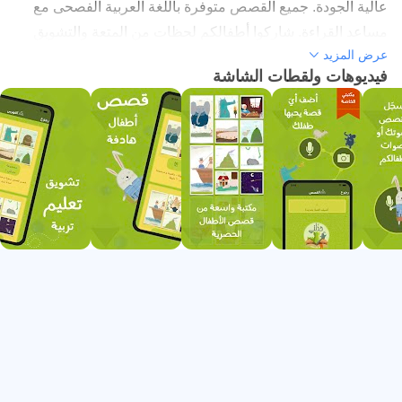
عالية الجودة. جميع القصص متوفرة باللغة العربية الفصحى مع
1. قصص اطفال تربوية و مسلية تقدم لأول مرة و بشكل حصري
مساعد القراءة. شاركوا أطفالكم لحظات من المتعة والتشويق
2. تسجيل صوتي واضح لكل قصة مدعم بالرسومات رائعة
عرض المزيد
مع تطبيق حدِّثني ومجموعات حدِّثني القصصية.
3. إمكانية فريدة لإضافة أي قصة تحبونها بصوتكم أو صوت
فيديوهات ولقطات الشاشة
أطفالكم
4. خصوصية تامة من غير تسجيل أو جمع أي معلومات شخصية
عن المستخدمين
ما هي خصائص تطبيق حدثني الأخرى؟
1. يوفر التطبيق قصص مجانية بجودة عالية
2. قصص طويلة وهادفة و حكايات قبل النوم و في أي وقت تنمي
القيم و مكارم الأخلاق
3. رسوم جميلة و مشوقة لكل حكاية
4. قصص من دون انترنت (اوفلاين)
5. تركيز على تقوية و توطيد العلاقة بين الطفل و عائلته ( أم و أب
أو جد أو جدة ) عن طريق السرد القصصي
6. تصميم بسيط و مثالي و بشكل متوازن