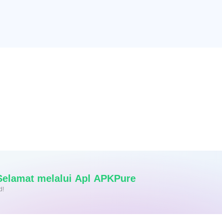
as dan Selamat melalui Apl APKPure
d!