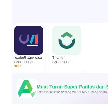
منصة سهل التعليمية
Thaman
SAHL PORTAL
SAHL PORTAL
8.4
Muat Turun Super Pant
Satu klik untuk memasang fail XAPK/APK pada Androi