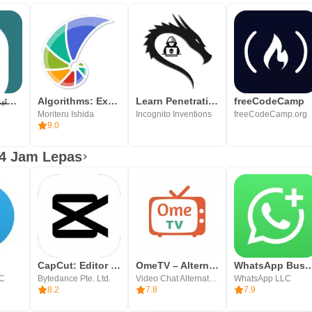
وجيز: أكبر مكتبة محتوى صوتي
Algorithms: Explained and Anim
Learn Penetration Testing
freeCodeCamp
Moriteru Ishida
Incognito Inventions
freeCodeCamp.org
9.0
24 Jam Lepas
CapCut: Editor Foto & Video
OmeTV – Alternatif bual video
WhatsApp Bu
LC
Bytedance Pte. Ltd.
Video Chat Alternative
WhatsApp LLC
8.2
7.8
7.9