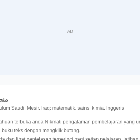
منصة 
lum Saudi, Mesir, Iraq: matematik, sains, kimia, Inggeris
etahuan terbuka anda Nikmati pengalaman pembelajaran yang u
buku teks dengan mengklik butang.
 dan lihat penjelasan terperinci bagi setiap pelajaran, latihan