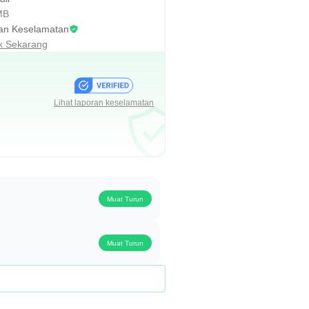
MB
an Keselamatan
 Sekarang
Lihat laporan keselamatan
Muat Turun
Muat Turun