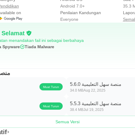
endidikan
Android 7.0+
35.3 
vailable on
Penilaian Kandungan
Lapor
Everyone
Semak
: Selamat
tan menandakan fail ini sebagai berbahaya
a Spyware
Tiada Malware
منصة س
منصة سهل التعليمية 5.6.0
Muat Turun
34.0 MB
Aug 22, 2025
منصة سهل التعليمية 5.5.3
Muat Turun
38.4 MB
Jul 19, 2025
Semua Versi
ternatif