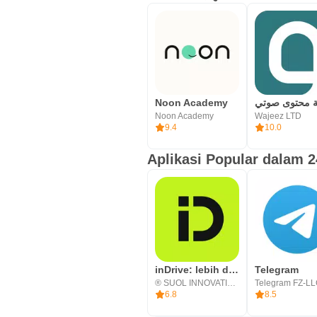
Noon Academy
Noon Academy
Wajeez LTD
9.4
10.0
Aplikasi Popular dalam 
inDrive: lebih dari taksi
Telegram
® SUOL INNOVATIONS LTD
Telegram FZ-L
6.8
8.5