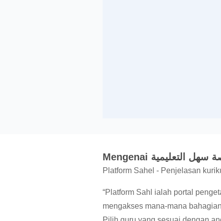
Mengenai سهل التعليمية
Platform Sahel - Penjelasan kuriku
“Platform Sahl ialah portal peng
mengakses mana-mana bahagian 
Pilih guru yang sesuai dengan anda