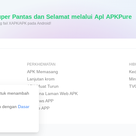
at Turun Super Pantas dan Selamat melalui Apl APKPure
sang fail XAPK/APK pada Android!
PERKHIDMATAN
HI
APK Memasang
Ked
Lanjutan krom
Min
APK Muat Turun
TV
 untuk menambah
Pembina Laman Web APK
Windows APP
ju dengan
Dasar
iPhone APP