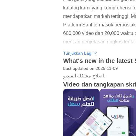
katalog kami yang komprehensif 
mendapatkan markah tertinggi. Ma
Platform Sahl termasuk perpustak
600,000 video dan 20,000 waktu 
mencari penjelasan ringkas tent
di platform kami. Kami percaya b
Tunjukkan Lagi
What's new in the latest 
Last updated on 2025-11-09
اصلاح مشكلة الفيديو.
Video dan tangkapan skr