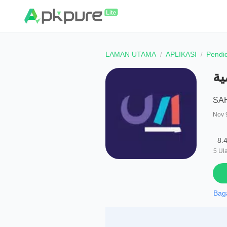
LAMAN UTAMA
APLIKASI
Pendi
ية
SA
Nov 
8.
5
Ul
Bag