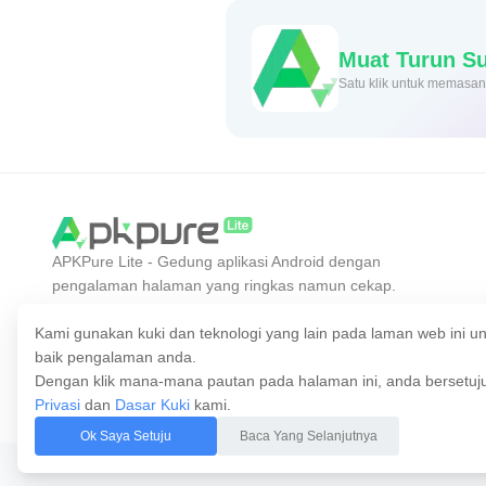
Mu
Satu klik untuk mema
APKPure Lite - Gedung aplikasi Android dengan
pengalaman halaman yang ringkas namun cekap.
Temui aplikasi yang anda inginkan dengan lebih
mudah, pantas dan selamat.
Kami gunakan kuki dan teknologi yang lain pada laman web ini
baik pengalaman anda.
Dengan klik mana-mana pautan pada halaman ini, anda bersetu
Privasi
dan
Dasar Kuki
kami.
Ok Saya Setuju
Baca Yang Selanjutnya
Hak cipta © 2014-2026 APKPure Semua hak cipta dipelihara.