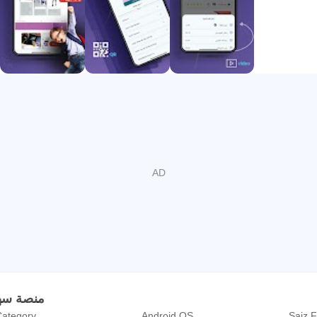
منصة سهل التعل
ategory
Android OS
Saiz F