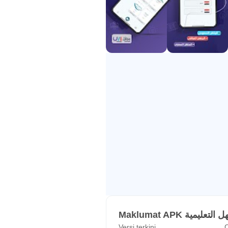
Maklumat APK يمية
Versi terkini
C