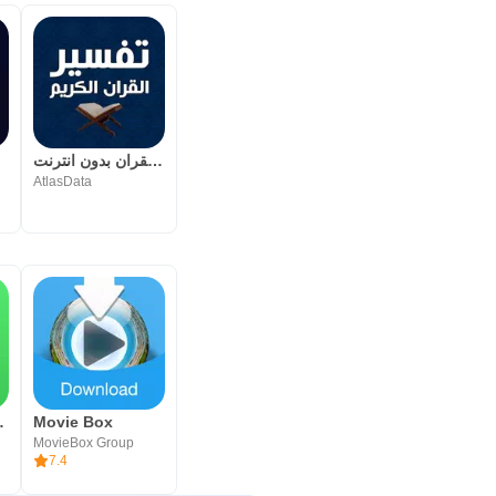
تفسير القران بدون انترنت
AtlasData
siness
Movie Box
MovieBox Group
7.4