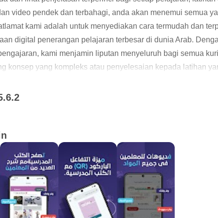
dan video pendek dan terbahagi, anda akan menemui semua ya
tlamat kami adalah untuk menyediakan cara termudah dan terpa
aan digital penerangan pelajaran terbesar di dunia Arab. Denga
pengajaran, kami menjamin liputan menyeluruh bagi semua ku
ang konsep yang kompleks atau penyelesaian kepada latihan y
ahawa pendidikan harus tersedia untuk semua orang, pada bila-
5.6.2
in