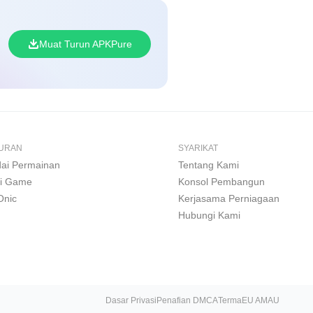
Muat Turun APKPure
BURAN
SYARIKAT
ai Permainan
Tentang Kami
i Game
Konsol Pembangun
Onic
Kerjasama Perniagaan
Hubungi Kami
Dasar Privasi
Penafian DMCA
Terma
EU AMAU