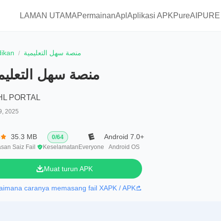
LAMAN UTAMA
Permainan
Apl
Aplikasi APKPure
AIPURE
dikan
منصة سهل التعليمية
منصة سهل التعليم
HL PORTAL
9, 2025
4
35.3 MB
Android 7.0+
0
/
64
asan
Saiz Fail
Keselamatan
Everyone
Android OS
Muat turun APK
aimana caranya memasang fail XAPK / APK