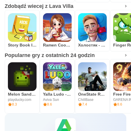
Zdobądź wiecej z Lava Villa
Story Book In English Free Offline Reading - USA
Ramen Cooking Game Adventure
Холостяк - квест игра
Popularne gry z ostatnich 24 godzin
Melon Sandbox
Yalla Ludo - Ludo&Jackaroo
OneState RP - Role Play Life
playducky.com
Aviva Sun
ChillBase
8.3
8.6
7.4
8.6