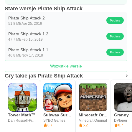
Stare wersje Pirate Ship Attack
Pirate Ship Attack 2
Pobierz
51.8 MB
Apr 25, 2019
Pirate Ship Attack 1.2
Pobierz
47.7 MB
Feb 15, 2019
Pirate Ship Attack 1.1
Pobierz
46.8 MB
Nov 17, 2018
Wszystkie wersje
Gry takie jak Pirate Ship Attack
Tower Math™
Subway Surfers
Minecraft Original
Granny
Dan Russell-Pinson
SYBO Games
Minecraft Original
DVloper
8.7
5.2
8.7