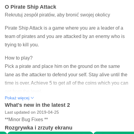
O Pirate Ship Attack
Rekrutuj zespół piratów, aby bronić swojej okolicy
Pirate Ship Attack is a game where you are a leader of a
team of pirates and you are attacked by an enemy who is
trying to kill you.
How to play?
Pick a pirate and place him on the ground on the same
lane as the attacker to defend your self. Stay alive until the
time is over. Achieve 5 to get all of the coins which you can
get from the level.
Pokaż więcej
#Make sure to distribute your money wisely as you have a
What's new in the latest 2
Last updated on 2019-04-25
limited amount to spend.
**Minor Bug Fixes **
# Every pirate has different capabilities and strengths.
Rozgrywka i zrzuty ekranu
# Money is generated automatically by time and by killing