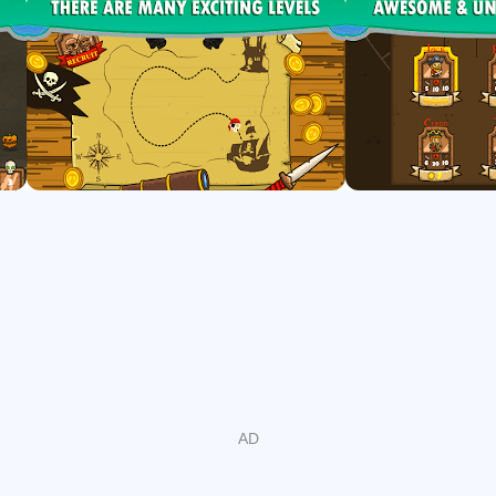
an attacker.
# Over 30 levels to play.
# There are different characters of attackers in every level.
# Make money and recruit new pirates.
# Upgrade your pirate skills as you make more money.