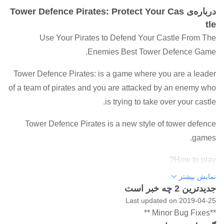
درباره‌ی Tower Defence Pirates: Protect Your Cas
tle
Use Your Pirates to Defend Your Castle From The
Enemies Best Tower Defence Game.
Tower Defence Pirates: is a game where you are a leader
of a team of pirates and you are attacked by an enemy who
is trying to take over your castle.
Tower Defence Pirates is a new style of tower defence
games.
How to play?
Pick a pirate and place him on the ground on the same
نمایش بیشتر
جدیدترین 2 چه خبر است
lane as the attacker to defend your castle. Stay alive until
Last updated on 2019-04-25
the time is over. Achieve 5 to get all of the coins which you
**Minor Bug Fixes **
can get from the level.