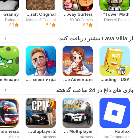
Granny
Minecraft Original
Subway Surfers
Tower Math™
DVloper
Minecraft Original
SYBO Games
Dan Russell-Pinson
8.7
5.2
8.7
از Lava Villa بیشتر دریافت کنید
Холостяк - квест игра
Ramen Cooking Game Adventure
Story Book In English Free Offline Reading - USA
بازی های داغ در 24 ساعت گذشته
Car Parking Multiplayer 2
Car Parking Multiplayer
Roblox
Maleo
olzhass
olzhass
Roblox Corporation