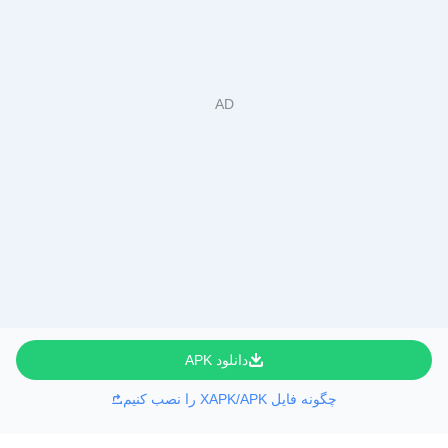
دانلود APK
چگونه فایل XAPK/APK را نصب کنیم