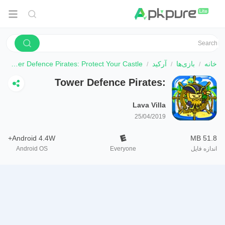
خانه
بازی‌ها
آرکید
Tower Defence Pirates: Protect Your Castle
Tower Defence Pirates:
Protect Your Castle
Lava Villa
25/04/2019
Android 4.4W+
51.8 MB
اندازه فایل
Everyone
Android OS