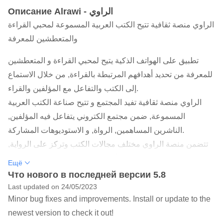
Oписание Alrawi - الراوي
الراوي منصة ثقافية تتيح الكتب العربية المسموعة لمحبي القراءة
والمتعطشين للمعرفة
تطبيق على الهواتف الذكية يتيح لمحبي القراءة و المتعطشين
للمعرفة من تحديد أهدافهم المرتبطة بالقراءة, من خلال الاستماع
إلى الكتب والتفاعل مع المؤلفين والقراء.
الراوي منصة ثقافية تفيد المجتمع و تتيح صناعة الكتب العربية
المسموعة, ضمن مجتمع الكتروني يتفاعل فيه المؤلفين,
الناشرين المساهمين, الرواة, و الاستوديوهات المشاركة.
تتضمن منصة الراوي مختلف مجالات الكتب وتركز على الرواية,
الشعر, السيرة الذاتية, إدارة الأعمال, التنمية الذاتية, وعلم النفس.
Ещё
كل ما عليك هو تحميل التطبيق, الاشتراك, والاستماع للكتب
Что нового в последней версии 5.8
الصوتية عن طريق التطبيق بشكل مباشر.
Last updated on 24/05/2023
Minor bug fixes and improvements. Install or update to the
رحلة الألف ميل تبدأ بخطوة ..
newest version to check it out!
سيساعدك الراوي في أن تبدأ هذه الرحلة; حيث سيكون التطبيق