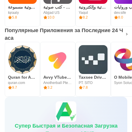
رفوف: كتب صوتية وإلكترونية
أبجد: روايات - قصص - كتب صوتية
اقرأ لي - كتب صوتية مسموعة
Iqraaly
Abjjad US
Yaqut
dev.sife
5.8
10.0
8.2
8.0
Популярные Приложения за Последние 24 Ч
аса
Quran for Android
Avvy VTuber&Anime Avatar
Taxsee Driver – работа в такси
O Mobile
quran.com
Anotherball Pte Ltd
PT. SITO
9.7
3.2
7.8
Супер Быстрая и Безопасная Загрузка