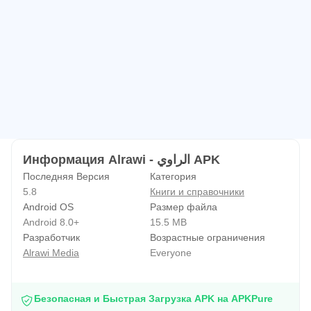
Информация Alrawi - الراوي APK
Последняя Версия
Категория
5.8
Книги и справочники
Android OS
Размер файла
Android 8.0+
15.5 MB
Разработчик
Возрастные ограничения
Alrawi Media
Everyone
Безопасная и Быстрая Загрузка APK на APKPure