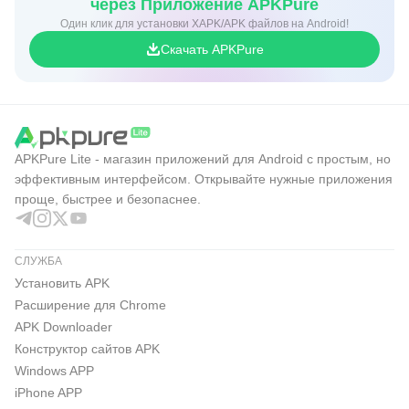
через Приложение APKPure
Один клик для установки XAPK/APK файлов на Android!
Скачать APKPure
APKPure Lite - магазин приложений для Android с простым, но
эффективным интерфейсом. Открывайте нужные приложения
проще, быстрее и безопаснее.
СЛУЖБА
Установить APK
Расширение для Chrome
APK Downloader
Конструктор сайтов APK
Windows APP
iPhone APP