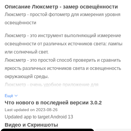
Oписание Люксметр - замер освещённости
Люксметр - простой фотометр для измерения уровня
освещённости
Люксметр - это инструмент выполняющий измерение
освещённости от различных источников света: лампы
или солнечный свет.
Люксметр - это простой способ проверить и сравнить
яркость различных источников света и освещенность
окружающей среды.
Люксметр - очень удобное приложение для
архитекторов и фотографов или людей которым
Ещё
необходимо определить уровень освещения в своем
Что нового в последней версии 3.0.2
доме или на рабочем месте.
Last updated on 2023-08-26
Updated app to target Android 13
Также светомер полезен для людей занимающихся
Видео и Скриншоты
выращиванием цветов и деревьев. Светомер