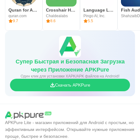
Quran for Android
Crosshair Hero
Language Learning: Pingo AI
quran.com
Chaldealabs
Pingo AI, Inc.
ShahzaibD
9.7
8.6
5.5
Супер Быстрая и Безопасная Загрузка
через Приложение APKPure
Один клик для установки XAPK/APK файлов на Android!
Скачать APKPure
APKPure Lite - магазин приложений для Android с простым, но
эффективным интерфейсом. Открывайте нужные приложения
проще, быстрее и безопаснее.