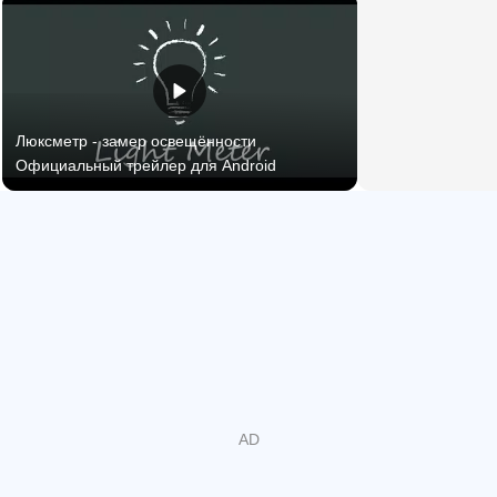
позволяет оределить оптимальный уровень
освещённости для растений.
Особенности:
- Простой в использовании люксометр
Люксметр - замер освещённости
- Фотометр имеет простой, минималистичный и
Официальный трейлер для Android
интуитивно понятный пользовательский интерфейс
- Люксометр показывает данные вашего датчика
освещенности
- Фотометр обновляет измерения в реальном времени
- Фотометр работает без интернета
- Единицы измерения: люкс (лк), свеча (фк)
Важные заметки:
1. Люксметр работает только в том случае, если на
вашем устройстве установлен датчик освещения. На
некоторых старых устройствах его нет.