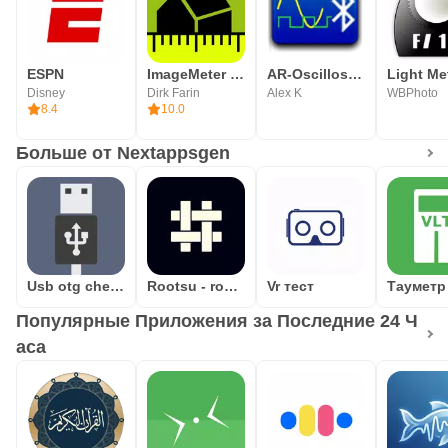
ESPN
ImageMeter - фотоизмерение
AR-Oscilloscope
Disney
Dirk Farin
Alex K
WBPhoto
8.4
10.0
Больше от Nextappsgen
Usb otg checker
Rootsu - root validator
Vr тест
Популярные Приложения за Последние 24 Ч
аса