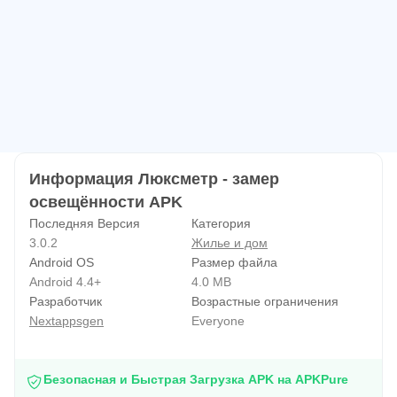
2. Он обычно располагается в левом верхнем углу
экрана. Держите его открытым, чтобы проверить
интенсивность света, используя люксометр.
3. Точность измерения зависит от точности датчика
вашего устройства. Она может отличаться от реальной.
4. Для получения правильных результатов держите
люксометр в устойчивом и горизонтальном положении.
Информация Люксметр - замер
освещённости APK
Последняя Версия
Категория
3.0.2
Жилье и дом
Android OS
Размер файла
Android 4.4+
4.0 MB
Разработчик
Возрастные ограничения
Nextappsgen
Everyone
Безопасная и Быстрая Загрузка APK на APKPure