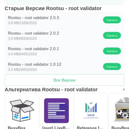
Старые Версии Rootsu - root validator
Rootsu - root validator 2.0.3
Скачать
3.9 MB
23/09/2020
Rootsu - root validator 2.0.2
Скачать
3.9 MB
08/09/2020
Rootsu - root validator 2.0.1
Скачать
4.0 MB
04/05/2020
Rootsu - root validator 1.0.12
Скачать
3.3 MB
29/03/2020
Все Версии
Альтернатива Rootsu - root validator
BusyBox
[root] LiveBoot
Reference for Unix & Linux
BusyBox