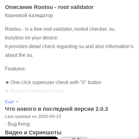
Oписание Rootsu - root validator
Корневой валидатор
Rootsu - is a free root validator, rooted checker, su,
busybox on your device.
It provides detail check regarding su and also information's
about the su.
Features:
★ One click superuser check with "#" button
★ Details superuser check
★ Device name
Ещё
★ Device model
Что нового в последней версии 2.0.3
Last updated on 2020-09-23
★ Root management apps
- Bug fixing
★ Potentially dangerous apps
Видео и Скриншоты
★ Test keys