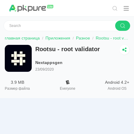
главная страница
Приложения
Разное
Rootsu - root validator
Rootsu - root validator
Nextappsgen
23/09/2020
3.9 MB
Android 4.2+
Размер файла
Everyone
Android OS