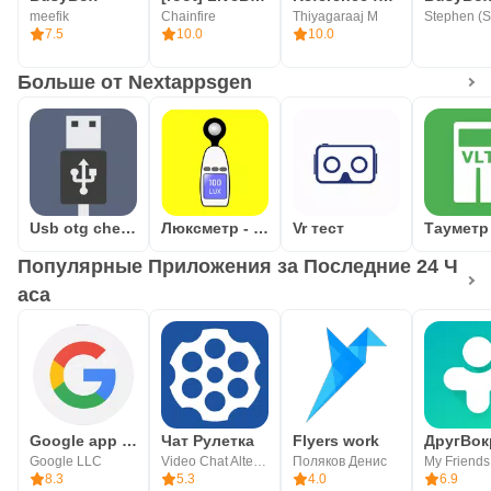
meefik
Chainfire
Thiyagaraaj M
7.5
10.0
10.0
Больше от Nextappsgen
Usb otg checker
Люксметр - замер освещённости
Vr тест
Популярные Приложения за Последние 24 Ч
аса
Google app for Android TV
Чат Рулетка
Flyers work
ДругВок
Google LLC
Video Chat Alternative
Поляков Денис
8.3
5.3
4.0
6.9