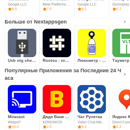
Google LLC
Meta Platforms Inc
Google LLC
Gizmoplay 
9.5
7.0
8.2
8.7
Больше от Nextappsgen
Usb otg checker
Rootsu - root validator
Люксметр - замер освещённости
Популярные Приложения за Последние 24 Ч
аса
Miracast
Дядя Ваня VPN
Чат Рулетка
Widget7
KONDAKOV
Video Chat Alternative
10.0
2.0
5.3
8.2