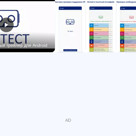
VR тест проверяет список необходимых датчиков:
акселерометр, гироскоп, магнитометр, компас.
Помимо вышесказанного, для комфортного просмотра
у экрана должна быть достаточно высокая плотность
пикселей (PPI) и разрешение дисплея.
ый трейлер для Android
Приложение измерит эти характеристики и сообщит
вам насколько ваше устройство совместимо по этим
параметрам.
Приложение имеет современный и удобный дизайн с
поддержкой темной темы.
Это приложение очень полезно кода вы:
- Планируете приобрести vr очки, но не знаете
подойдут ли они телефону
- Хотите определить поддерживает ли ваш телефон vr