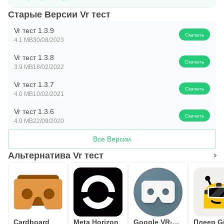
✔ Не требуется подключение к интернету
Старые Версии Vr тест
✔ Полностью бесплатно
Vr тест 1.3.9
Скачать
4.1 MB
30/08/2023
Vr тест 1.3.8
Скачать
3.9 MB
18/02/2022
Vr тест 1.3.7
Скачать
4.0 MB
10/02/2021
Vr тест 1.3.6
Скачать
4.0 MB
22/09/2020
Все Версии
Альтернатива Vr тест
Cardboard
Meta Horizon
Google VR-сервисы