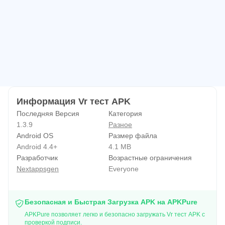
режим
- Желаете купить телефон, но не знаете поддерживает
ли он работу в виртуальной реальности
Функционал:
✔ Простая и быстрая проверка
✔ Поиск необходимых датчиков: акселерометр,
Информация Vr тест APK
гироскоп, магнитометр и компас
Последняя Версия
Категория
✔ Определить диагональ и размер экрана
1.3.9
Разное
✔ Определить плотность пикселей (PPI) и узнать
Android OS
Размер файла
достаточна ли она для комфортного просмотра
Android 4.4+
4.1 MB
✔ Проверка разрешения экрана
Разработчик
Возрастные ограничения
Nextappsgen
Everyone
✔ Простой и современный дизайн
✔ Поддерживается темная тема
✔ Точное измерение
Безопасная и Быстрая Загрузка APK на APKPure
✔ Поддерживает русский язык
APKPure позволяет легко и безопасно загружать Vr тест APK с
проверкой подписи.