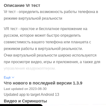
Oписание Vr тест
Vr тест - определить возможность работы телефона в
режиме виртуальной реальности
VR тест - простое и бесплатное приложение на
русском, которое может быстро определить
совместимость вашего телефона или планшета с
режимом работы в виртуальной реальности.
Очки виртуальной реальности широко используются
при просмотре видео, игры и приложения, а также для
управления квадрокоптером.
Но не каждый смартфон может работать в режиме
Ещё
виртуальной реальности.
Что нового в последней версии 1.3.9
Это зависит от множества различных характеристик,
Last updated on 2023-08-30
Updated app to target Android 13
таких как наличие необходимых сенсоров и диагональ
Видео и Скриншоты
экрана.