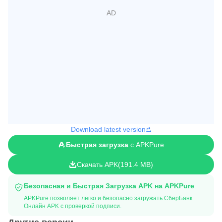
Download latest version
Быстрая загрузка
с APKPure
Скачать APK
191.4 MB
Безопасная и Быстрая Загрузка APK на APKPure
APKPure позволяет легко и безопасно загружать СберБанк
Онлайн APK с проверкой подписи.