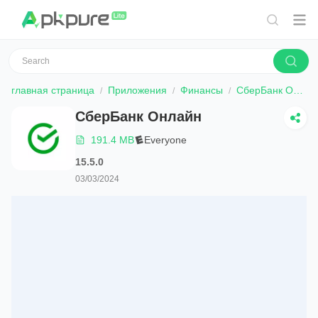
главная страница
Приложения
Финансы
СберБанк Онлайн
СберБанк Онлайн
191.4 MB
Everyone
15.5.0
03/03/2024