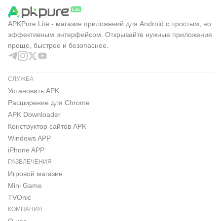
APKPure Lite - магазин приложений для Android с простым, но
эффективным интерфейсом. Открывайте нужные приложения
проще, быстрее и безопаснее.
СЛУЖБА
Установить APK
Расширение для Chrome
APK Downloader
Конструктор сайтов APK
Windows APP
iPhone APP
РАЗВЛЕЧЕНИЯ
Игровой магазин
Mini Game
TVOnic
КОМПАНИЯ