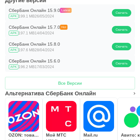
Другие версии
СберБанк Онлайн 15.9.0
Latest
Скачать
199.1 MB
26/05/2024
APK
СберБанк Онлайн 15.7.0
Hot
Скачать
197.1 MB
14/04/2024
APK
СберБанк Онлайн 15.8.0
Скачать
197.6 MB
28/04/2024
APK
СберБанк Онлайн 15.6.0
Скачать
196.2 MB
17/03/2024
APK
Все Версии
Альтернатива СберБанк Онлайн
OZON: товары, одежда, билеты
Мой МТС
Mail.ru