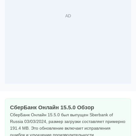
СберБанк Онлайн 15.5.0 Обзор
СберБанк Онлайн 15.5.0 был выпущен Sberbank of
Russia 03/03/2024, размер загрузки составляет примерно
191.4 MB. Это обновление включает исправления
ошибок и улучшение производительности.