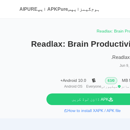
ہوم
گیمز
ایپس
APKPure ایپ
AIPURE
Readlax: Brain Pro
Readlax: Brain Productiv
Readlax,
Jun 9,
Android 10.0+
63
/
0
سائز
سیکیورٹی
Everyone
Android OS
APK ڈاؤن لوڈ کریں
How to install XAPK / APK file