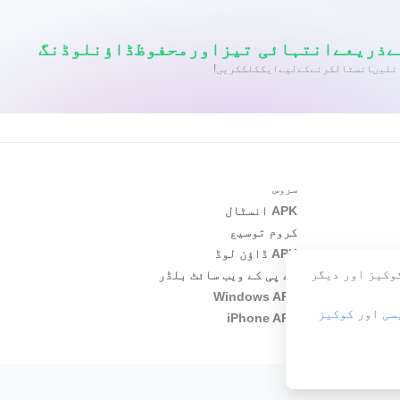
سروس
APK انسٹال
کروم توسیع
APK ڈاؤن لوڈ
کوکیز اور دیگر
اے پی کے ویب سائٹ بلڈر
Windows APP
سی
اور
کوکیز
iPhone APP