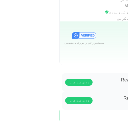
ٹی رپورٹ
 کریں
"
"
سیکیورٹی رپورٹ دیکھیں
Rea
ڈاؤن لوڈ کریں
و سکتی ہیں، اور اصل چارجز
Re
ڈاؤن لوڈ کریں