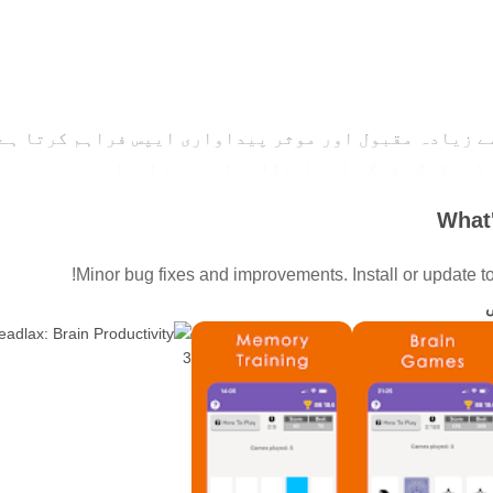
ر سب سے زیادہ مقبول اور موثر پیداواری ایپس فراہم کرتا ہ
ڈ ریڈنگ، فوکس اور ارتکاز، اور نوٹ لینا۔
What'
و آپ کو روزمرہ کی عادات یا معمولات کی نگرانی اور بنا
Minor bug fixes and improvements. Install or update to 
ں چیلنج کرنے اور میموری کی مہارت کو بہتر بنانے کے ل
لوگوں کو معمول سے زیادہ تیزی سے متن پڑھنے میں مدد کر
میں اک