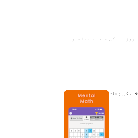
ے: روزانہ کی عادت سے باخبر
نے میں مدد کرنے کے لیے
یے ڈیزائن کیا گیا ہے۔ سب سے
نے کے لیے بنائی گئی ہے۔ اس
ثر subvocalization کو کم کرنا اور پردیی وژن کو بڑھانا شامل ہوتا ہے۔ Readlax بہت تیز رفتار پڑھنے کی
مشقیں فراہم کرتا ہے: "لیٹر گرڈ"، "Bigram"، "Trigram"، "Subvocalization"۔ Readlax صارفین 2 ہفتوں میں اپنی پڑھنے کی