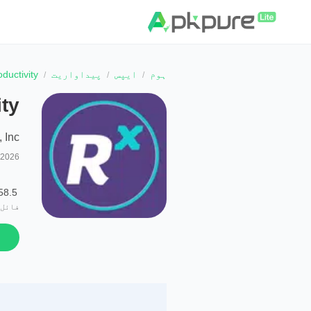
ہوم
ایپس
پیداواریت
ductivity
ity
 Inc.
 2026
58.5 MB
فائل 