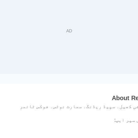
About Re
ی کھیل۔ سپیڈ ریڈنگ۔ سمارٹ نوٹس۔ فوکس ٹائمر