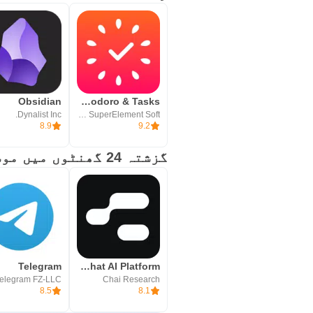
Obsidian
Focus To-Do: Pomodoro & Tasks
Dynalist Inc.
Pomodoro Timer & To Do List - SuperElement Soft
8.9
9.2
گزشتہ 24 گھنٹوں میں موسمی ایپس
Telegram
Chai: Chat AI Platform
elegram FZ-LLC
Chai Research
8.5
8.1