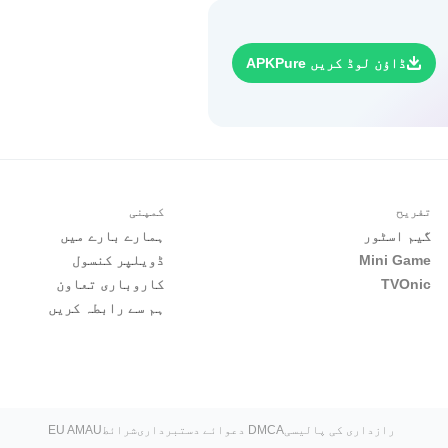
ڈاؤن لوڈ کریں APKPure
تفریح
کمپنی
گیم اسٹور
ہمارے بارے میں
Mini Game
ڈویلپر کنسول
TVOnic
کاروباری تعاون
ہم سے رابطہ کریں
رازداری کی پالیسی
DMCA دعوائے دستبرداری
شرائط
EU AMAU