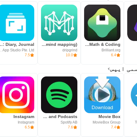
 Diary, Journal
Mindly (mind mapping)
Brilliant: Learn Math & Coding
io Pte. Ltd.
dripgrind
Brilliant.org
7.5
10.0
6.4
Instagram
Spotify: Music and Podcasts
Movie Box
Instagram
Spotify AB
MovieBox Group
T
6.5
7.6
7.4