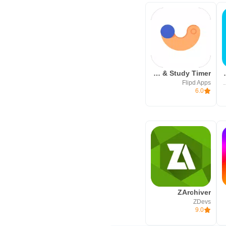
Flipd: Focus & Study Timer
Journey:
Flipd Apps
Two App Stud
6.0
ZArchiver
ZDevs
9.0