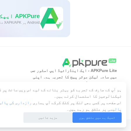
APKPure ایپکےذریعےانتہائی تیزاورمحفوظڈاؤنلوڈنگ
Android پر XAPK/APK فائلیںانسٹالکرنےکےلیےایککلککریں!
APKPure Lite - ایک اینڈرائیڈ ایپ اسٹور جس
میں سادہ لیکن موثر پیج کا تجربہ ہے۔ اپنی
مطلوبہ ایپ کو آسان، تیز اور محفوظ طریقے سے
دریافت کریں۔
ہم آپ کے صارف کے تجربے کو بہتر بنانے کے لیے اس ویب سائٹ پر 
ٹیکنالوجیز کا استعمال کرتے ہیں۔
اس صفحے پر کسی بھی لنک پر کلک کرکے آپ ہماری
رازداری کی پالی
پالیسی
پر متفق ہو رہے ہیں۔
ٹھیک ہے میں متفق ہوں
مزید جانیں
Copyright © 2014-2026 APKPure All rights reserved.