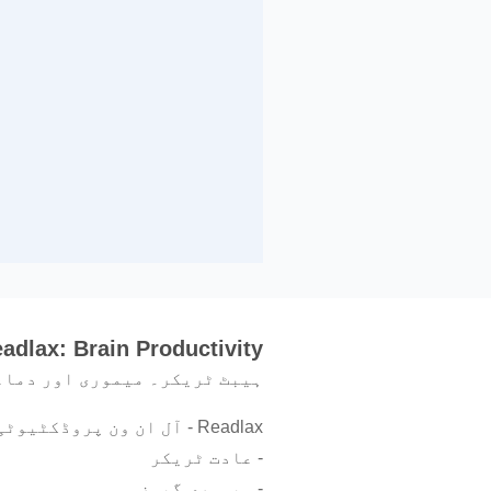
adlax: Brain Productivity
ہیبٹ ٹریکر۔ میموری اور دماغ
Readlax - آل ان ون پروڈکٹیوٹی سپر ایپ:
- عادت ٹریکر
- میموری گیمز