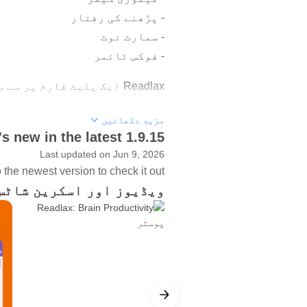
- پڑھنے کی رفتار
- سمارٹ نوٹ
- فوکس ٹائمر
Readlax ایک پلیٹ فارم پ
رہنے والا، میموری گیمز، اسپی
مزید دکھائیں
s new in the latest 1.9.15
ہیبٹ ٹریکر ایک ایسا ٹول ہے ج
ڈیزائن کیا گیا ہے۔
Last updated on Jun 9, 2026
the newest version to check it out!
میموری گیمز وہ گیمز ہیں جنہی
ویڈیوز اور اسکرین شاٹس
زیادہ مقبول Readlax میموری گیمز: "میموری گرڈ"، "میموری نمبر"، اور "کارڈ میچ"۔
رفتار پڑھنا ایک تکنیک ہے جو 
رفتار کو اوسطاً 50% بہتر بناتے ہیں۔