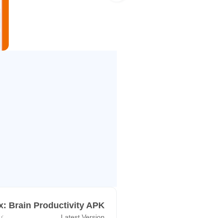
ٹچ ٹائپنگ - چابیاں دیکھے بغیر ٹائپ کرنے کا ہنر۔ 
نوٹ لینے کا ایک مؤثر طریقہ۔
فوکس ٹائمر - 5 منٹ کے وقفوں سے ٹوٹے ہوئے کام کے 25 منٹ کے وقفوں پر مبنی ٹائم مینجمنٹ کا طریقہ۔
یہ کیسے کام کرتا ہے؟
- میموری گیمز کھیلیں؛
- کتابیں اور خبریں پڑھیں؛
- ٹرین پڑھنے کی رفتار؛
- ٹرین کی ٹائپنگ کی رفتار؛
- سمارٹ نوٹ لیں۔
میموری گیمز اور رفتار پڑھنے 
نظام بنانے کے لیے نوٹ استعما
Readlax: Brain Productivity APK
جائزے:
Latest Version
ک