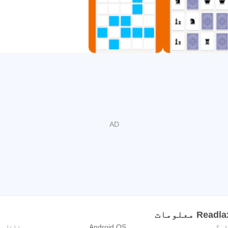
Readlax میں 37 ٹچ ٹائپنگ مشقیں ہیں۔
سمارٹ نوٹ لینے کا طریقہ (پرچی باکس کا طریقہ یا "sten
کی تربیت میں اپنی پیشرفت کی نگرانی کے لیے ٹریکر کا
ل کریں۔ فوکس ٹائمر آپ کو مرکوز رہنے میں مدد کرے گا۔
 معلومات
ٹیگری
Android OS
فائل س