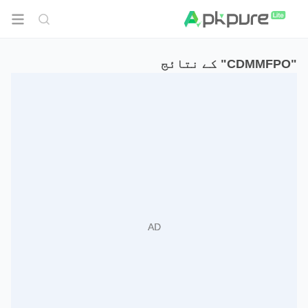
"CDMMFPO" کے نتائج