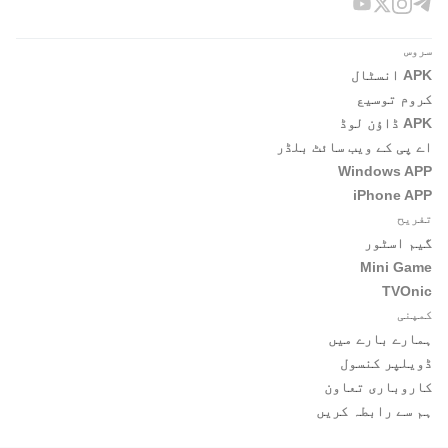
سروس
APK انسٹال
کروم توسیع
APK ڈاؤن لوڈ
اے پی کے ویب سائٹ بلڈر
Windows APP
iPhone APP
تفریح
گیم اسٹور
Mini Game
TVOnic
کمپنی
ہمارے بارے میں
ڈویلپر کنسول
کاروباری تعاون
ہم سے رابطہ کریں