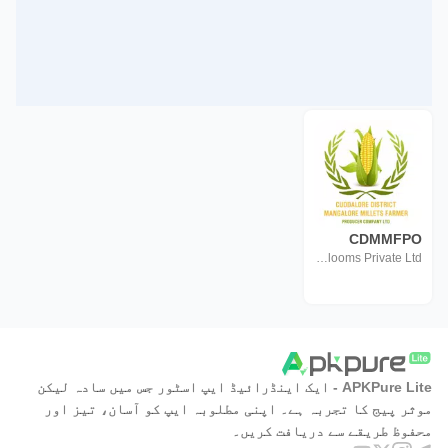
CDMMFPO
Tara Blooms Private Ltd
APKPure Lite - ایک اینڈرائیڈ ایپ اسٹور جس میں سادہ لیکن
موثر پیج کا تجربہ ہے۔ اپنی مطلوبہ ایپ کو آسان، تیز اور
محفوظ طریقے سے دریافت کریں۔