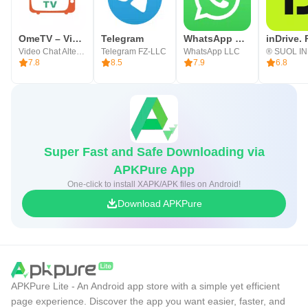
OmeTV – Video Chat Alternative
Telegram
WhatsApp Business
Video Chat Alternative
Telegram FZ-LLC
WhatsApp LLC
7.8
8.5
7.9
6.8
Super Fast and Safe Downloading via
APKPure App
One-click to install XAPK/APK files on Android!
Download APKPure
APKPure Lite - An Android app store with a simple yet efficient
page experience. Discover the app you want easier, faster, and