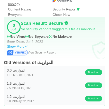
hnology
Content Rating
Security Report
Everyone
Check Now
Scan Result: Secure
0
No security vendors flagged this file as malicious
/64
No Virus
No Spyware
No Malware
Scan Date:
Jul 4, 2023
Show More
View Security Report
Old Versions of المواريث
المواريث 3.0
Download
11.3 MB
Feb 1, 2021
المواريث 1.5
Download
7.5 MB
Jul 15, 2020
المواريث 1.2
Download
6.8 MB
May 22, 2017