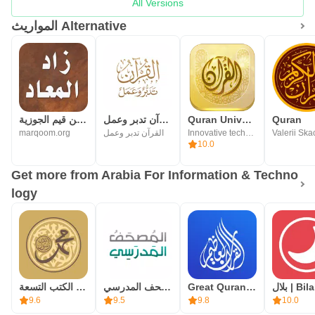
All Versions
المواريث Alternative
Quran
Quran University
القرآن تدبر وعمل
زاد المعاد - ابن قيم الجوزية
Valerii Sk
Innovative technology Est.
القرآن تدبر وعمل
marqoom.org
10.0
Get more from Arabia For Information & Techno
logy
لال | Bilal
Great Quran | القرآن العظيم
المصحف المدرسي
جامع الكتب التسعة
9.6
9.5
9.8
10.0