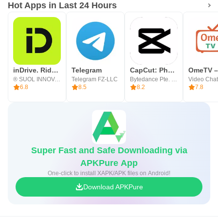
Hot Apps in Last 24 Hours
inDrive. Rides with fair fares
Telegram
CapCut: Photo & Video Editor
® SUOL INNOVATIONS LTD
Telegram FZ-LLC
Bytedance Pte. Ltd.
6.8
8.5
8.2
7.8
Super Fast and Safe Downloading via
APKPure App
One-click to install XAPK/APK files on Android!
Download APKPure