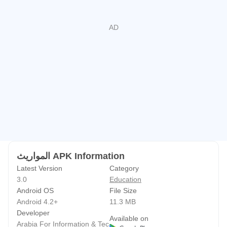
سهولة الاستخدام
فكل ما عليك أن تقوم بإدخال البيانات الصحيحة، ويضغط على زر
الحل، وستظهر لك نتيجة المسألة، مع تحليلها، مبينًا نصيب كل
وارث على حدة، ونسبة هذا النصيب من التركة.
مكتبة علمية متكاملة
زود تطبيق المواريث بمكتبة علمية متكاملة لكل ما يتعلق بعلم
بالمواريث.
طور بواسطة شركة الدار العربية لتقنية المعلومات إذ حملت على
عاتقها مهمة تقريب هذه العلوم الإسلامية وتحويلها إلى صناعة
المواريث APK Information
برمجية، وتقديمها إلى جماهير المسلمين من العلماء والباحثين،
Latest Version
Category
بطريقة ميسرة يسهل من خلالها حل مسائل هذا العلم الشريف،
3.0
Education
وهو في الوقت ذاته أداة فعالة لتدريب طلبة العلم الذين يسعون
Android OS
File Size
Android 4.2+
11.3 MB
لإتقان هذا العلم الشرعي، علاوة على أنه دقيق الحساب، شامل
Developer
لكافة مسائل الميراث التي يمكن أن تعرض على أرض الواقع.
Available on
Arabia For Information & Tec