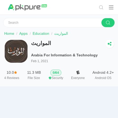
المواريث
Education
Apps
Home
المواريث
Arabia For Information & Technology
Feb 1, 2021
10.0
11.3 MB
Android 4.2+
0
/
64
4
Reviews
File Size
Security
Everyone
Android OS