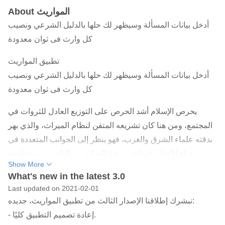
About المواريث
أدخل بيانات المسألة وسيظهر لك حلها بالدليل الشرعي ونصيب
كل وارث فى ثوان معدودة
تطبيق المواريث
أدخل بيانات المسألة وسيظهر لك حلها بالدليل الشرعي ونصيب
كل وارث فى ثوان معدودة
يحرص الإسلام أشد الحرص على التوزيع العادل للثروات في
المجتمع، ومن هنا كان تشريعه المتقن لنظام الميراث، والذي بهر
بدقته علماء الشرق والغرب، فهو ينظر إلى الجوانب المتعددة في
حياة الأفراد، فيراعي درجة القرابة بين الوارثين، و منظومة
Show More
التكاليف التشريعية الأخرى في الإسلام، وبالتالي فإن نظام
What's new in the latest 3.0
الميراث الإسلامي هو ركن مهم من أركان الاقتصاد في الإسلام ؛
Last updated on 2021-02-01
ومن هنا فإن علم المواريث من أشرف العلوم وأنفعها، ولذا حثنا
نبشرك إطلاقنا الإصدار الثالث من تطبيق المواريث، جديده:
النبي صلى الله عليه وسلم على تعلمه والتفقه فيه، حفاظا على
- إعادة تصميم التطبيق كليًا.
إيصال الحقوق إلى أصحابها، تطبيقا لشرع الله، وضمانا للعدالة