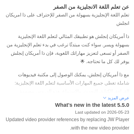
عن تعلم اللغة الانجليزية من الصفر
تعلم اللغة الإنجليزية بسهولة من الصفر للإحتراف على ذا امريكان
انجلش
ذا أمريكان إنجلش هو تطبيقك المثالي لتعلم اللغة الإنجليزية
بسهولة ويسر. سواء كنت مبتدئًا ترغب في بدء تعلم الإنجليزية من
الصفر أو تسعى لتعزيز مهاراتك اللغوية، فإن ذا أمريكان إنجلش
يوفر لك كل ما تحتاجه. 🌟
مع ذا أمريكان إنجلش، يمكنك الوصول إلى مكتبة فيديوهات
شاملة تغطي جميع المهارات الأساسية لتعلم اللغة الإنجليزية:
القراءة، الكتابة، التحدث، والاستماع. هذه الدروس مصممة
عرض المزيد
خصيصًا لمتحدثي اللغة العربية، مما يجعلها تفاعلية وممتعة
What's new in the latest 5.5.0
وتناسب جميع المستويات.
Last updated on 2026-05-23
Updated video provider references by replacing JW Player
ميزات التطبيق:
with the new video provider.
- تعلم اللغة الإنجليزية من خلال مكتبة فيديوهات شاملة تغطي