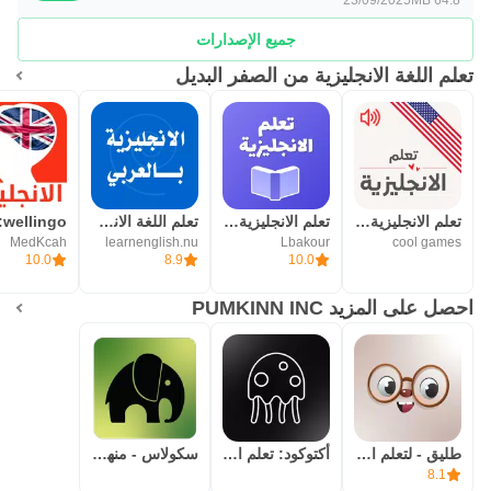
جميع الإصدارات
تعلم اللغة الانجليزية من الصفر البديل
تعلم الانجليزية للمبتدئين
تعلم الانجليزية كلمات وعبارات
تعلم اللغة الانجليزية بالعربي
MedKcah
learnenglish.nu
Lbakour
cool games
10.0
8.9
10.0
احصل على المزيد PUMKINN INC
طليق - لتعلم اللغات :Taleek
أكتوكود: تعلم البرمجة من الصفر
سكولاس - منهج الثانوية العامة
8.1