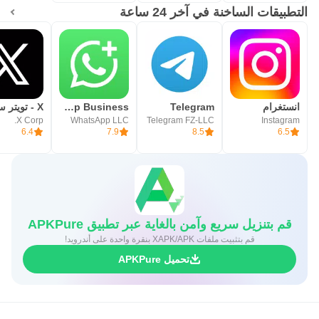
التطبيقات الساخنة في آخر 24 ساعة
انستغرام
Telegram
WhatsApp Business
X - تويتر سابقًا
X Corp.
WhatsApp LLC
Telegram FZ-LLC
Instagram
6.4
7.9
8.5
6.5
قم بتنزيل سريع وآمن بالغاية عبر تطبيق APKPure
قم بتثبيت ملفات XAPK/APK بنقرة واحدة على أندرويد!
تحميل APKPure