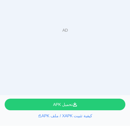
تحميل APK
كيفية تثبيت XAPK / ملف APK