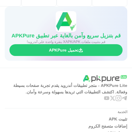
قم بتنزيل سريع وآمن بالغاية عبر تطبيق APKPure
قم بتثبيت ملفات XAPK/APK بنقرة واحدة على أندرويد!
تحميل APKPure
APKPure Lite - متجر تطبيقات أندرويد يقدم تجربة صفحات بسيطة
وفعالة. اكتشف التطبيقات التي تريدها بسهولة وسرعة وأمان.
الخدمة
تثبيت APK
إضافات متصفح الكروم