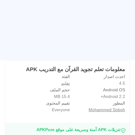
14. تدريب عملي على القلقلة.
15. التفخيم والترقيق.
16. تدريب عملي عام.
المستوى الثالث:
17. المدود.
18. المد الطبيعي.
19. تدريب على المد الطبيعي.
20. المد المتصل.
معلومات تعلم تجويد القرآن مع التدريب APK
21. تدريب على المد المتصل.
احدث اصدار
الفئة
22. المد المنفصل.
4.5
تعليم
23. تدريب على المد المنفصل.
Android OS
حجم الملف
15.4 MB
Android 2.2+
24. علامات الوقف في المصحف.
المطور
تقييم المحتوى
المستوى الرابع سيتم الانتهاء منه قريباً ونشره على شكل تحديث
Everyone
Mohammed Soboh
ان شاء الله , وسيحتوي على المزيد من أحكام المدود وأحكام
الراء وأشياء أخرى.
تنزيلات APK آمنة وسريعة على موقع APKPure
إذا أعجبك التطبيق قم بتقييمه وساهم معنا في نشره بين الناس.