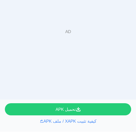
تحميل APK
كيفية تثبيت XAPK / ملف APK