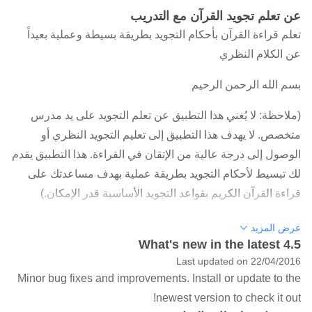
عن تعلم تجويد القرآن مع التدريب
تعلم قراءة القرآن بأحكام التجويد بطريقة بسيطة وعملية بعيداً
عن الكلام النظري
بسم الله الرحمن الرحيم
(ملاحظة: لا يُغني هذا التطبيق عن تعلم التجويد على يد مدرس
متخصص. لا يهدف هذا التطبيق إلى تعليم التجويد النظري أو
الوصول إلى درجة عالية من الإتقان في القراءة. هذا التطبيق يقدم
لك تبسيط لأحكام التجويد بطريقة عملية بهدف مساعدتك على
قراءة القرآن الكريم بقواعد التجويد الأساسية قدر الإمكان.)
تطبيق تعلم تجويد القرآن الكريم مع التدريب بطريقة ميسرة
عرض المزيد
What's new in the latest 4.5
وبسيطة الإصدار الرابع (برواية حفص عن عاصم) ,
Last updated on 22/04/2016
يحتوي أمثلة صوتية متعددة , يركز على الجانب التطبيقي العملي ..
Minor bug fixes and improvements. Install or update to the
لغة بسيطة ومفهومة بعيدة عن لغة الكتب النظرية.
newest version to check it out!
يحتوي على عدة مستويات مقسمة بالترتيب