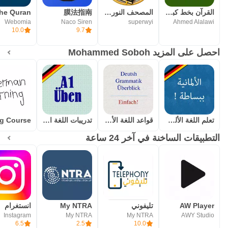
القرآن بخط كبير وتفسير واستماع
المصحف النور - القرآن بخط كبير
膜法指南
Webomia
Naco Siren
superwyi
Ahmed Alalawi
10.0
9.7
احصل على المزيد Mohammed Soboh
تعلم اللغة الألمانية
قواعد اللغة الألمانية
تدريبات اللغة الألمانية مبتدئ
التطبيقات الساخنة في آخر 24 ساعة
AW Player
تليفوني
My NTRA
انستغرام
Instagram
My NTRA
My NTRA
AWY Studio
6.5
2.5
10.0