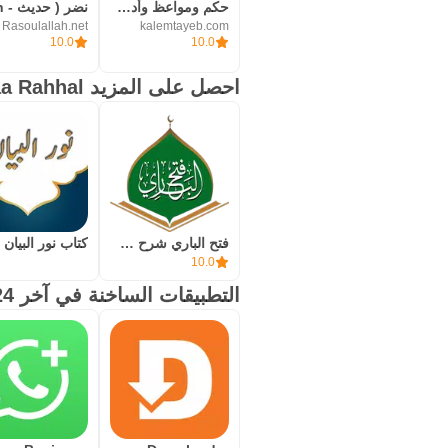
حكم ومواعظ وأدعية: الكلم الطيب
Rasoulallah.net
kalemtayeb.com
10.0
10.0
احصل على المزيد Alaa Rahhal
فتح الباري شرح صحيح البخاري
10.0
التطبيقات الساخنة في آخر 24 ساعة