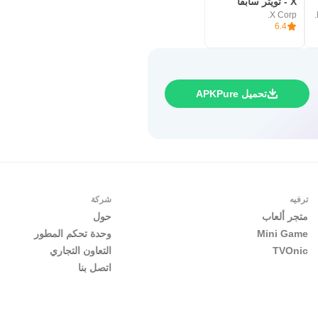
X - تويتر سابقًا
X Corp.
6.4
تحميل APKPure
ترفيه
شركة
متجر ألعاب
حول
Mini Game
وحدة تحكم المطور
TVOnic
التعاون التجاري
اتصل بنا