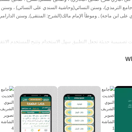
امع الترمذي)، وسنن النسائي(وحاشية السندي على النسائي) ، وسنن أب
لى ابن ماجة) , وموطأ الإمام مالك(الشرح: المنتقى), وسنن الدارامي 
تصميمية حديثة تجعل التطبيق سهل الاستخدام وتتيح للمستخدم الانتفا
Wh
عة حيث يحتوي التطبيق على بحث متقدم , يمكن البحث بكلمة او جملة ا
كل الكتب التسعة
م الراوي للتعريف به
ف ... ) ونوع الحديث ( مرفوع , موقوف ...)