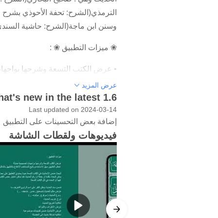
الترمذي(الشرح: تحفة الأحوذي بشرح ج
وسنن ابن ماجة(الشرح: حاشية السندي ع
❀ ميزات التطبيق ❀ :
• عرض الكتب التسعة وشرحها بواجهات 
( لا يحتاج الى اتصال بالانترنت)
عرض المزيد
at's new in the latest 1.6
• البحث ضمن الأحاديث في الكتب التس
Last updated on 2024-03-14
بعض الكتب للبحث فيها او البحث في 
إضافة بعض التحسينات على التطبيق
فيديوهات ولقطات الشاشة
• ضمن سند الحديث يمكن النقر على اس
• عرض حكم الحديث (صحيح , حسن , ضعي
• شرح غريب الحديث
• امكانية تخريج الحديث