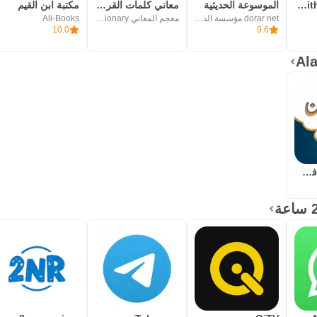
نضر ( حديث - Hadith )
الموسوعة الحديثية
معاني كلمات القرآن الكريم
مكتبة ابن القيم
dorar net مؤسسة الدرر السنية
معجم المعاني Almaany.com dictionary
Ali-Books
10.0
9.6
كتاب نور البيان في تعليم القرا