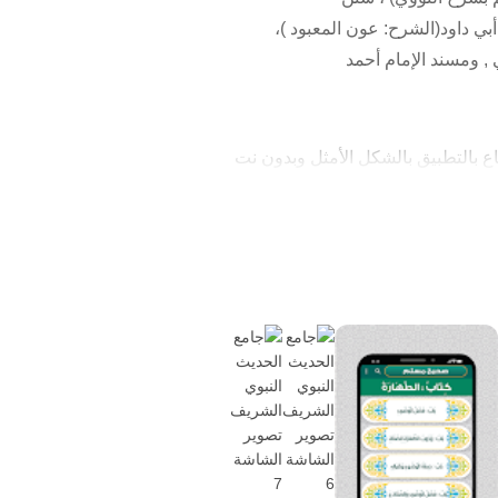
ي داود(الشرح: عون المعبود )،
, ومسند الإمام أحمد
ع بالتطبيق بالشكل الأمثل وبدون نت
و رقم الحديث كما يمكن اختيار