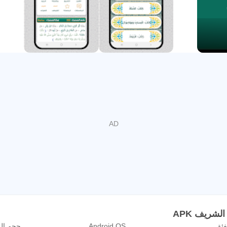
وعية
ث
لحديث فقط او شرح الحديث فقط مع وسائل التواصل الاجتماعي او تطب
شريف APK
فئة
Android OS
حجم ال