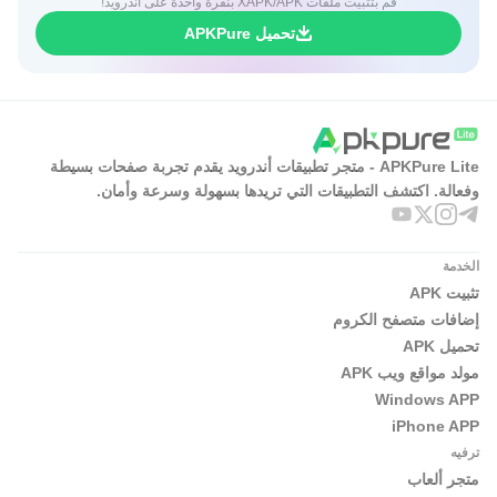
قم بتثبيت ملفات XAPK/APK بنقرة واحدة على أندرويد!
تحميل APKPure
APKPure Lite - متجر تطبيقات أندرويد يقدم تجربة صفحات بسيطة
وفعالة. اكتشف التطبيقات التي تريدها بسهولة وسرعة وأمان.
الخدمة
تثبيت APK
إضافات متصفح الكروم
تحميل APK
مولد مواقع ويب APK
Windows APP
iPhone APP
ترفيه
متجر ألعاب