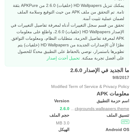
يمكنك تنزيل HD Wallpapers (خلفيات) 2.6.0 من APKPure بثقة
تامة. تم التحقق من ملف APK من حيث التوقيع وسلامة الملف
لضمان عملية تثبيت آمنة.
تحقق من قسم سجل التغييرات أدناه لمعرفة تفاصيل التغييرات في
الإصدار HD Wallpapers (خلفيات) 2.6.0، واطلع على معلومات
APK لمعرفة تفاصيل الحزمة، متطلبات النظام، ومعلومات التوافق.
نظرًا لأن الإصدارات الجديدة من HD Wallpapers (خلفيات) يتم
تطويرها باستمرار، نوصي بالحفاظ على التطبيق محدثًا للحصول
على أفضل تجربة ممكنة.
تحميل أحدث إصدار
ما الجديد في الإصدار 2.6.0
9/8/2017
Modified Term of Service & Privacy Policy
معلومات APK
اسم حزمة التطبيق
Version
2.6.0
hd.backgrounds.wallpapers.theme
تنسيق الملف
حجم الملف
APK
3.0 MB
Android OS
الهيكل