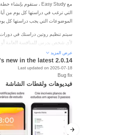
التي ترغب في دراستها كل يوم من أيام
الموضوعات التي يجب دراستها كل يو
سيتم تنظيم روتين دراستك في دورات ، 
لأي شخص يدرس للمنافسة العامة أو الع
عرض المزيد
يحتوي Easy Study على العديد من الوظائف التي تساعدك على الدراسة بشكل أفضل ، تحقق من:
s new in the latest 2.0.14
- التخطيط مع الموضوعات التي تحتاج إ
Last updated on 2025-07-18
- خيار لإضافة قائمة النشاط لكل جلسة
Bug fix
- التاريخ مع عدد الساعات التي درسته
فيديوهات ولقطات الشاشة
- إخطارات حول الموضوعات التي عليك
- تخصيص المواد الخاصة بك مع الألوان
- حدد عدد الموضوعات التي تريد دراسته
قم بتنزيل Easy Study قريبًا وقم بتنظيم حياتك الدراسية.
يتم إصدار بعض وظائف التطبيق فقط لمش