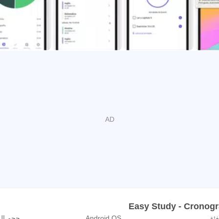
فئة
Android OS
حجم ال