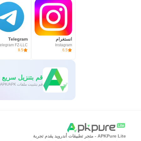
انستغرام
Telegram
elegram FZ-LLC
Instagram
8.5
6.5
قم بتنزيل سريع وآمن
قم بتثبيت ملفات XAPK/APK بنقرة واحدة على أندرويد!
APKPure Lite - متجر تطبيقات أندرويد يقدم تجربة