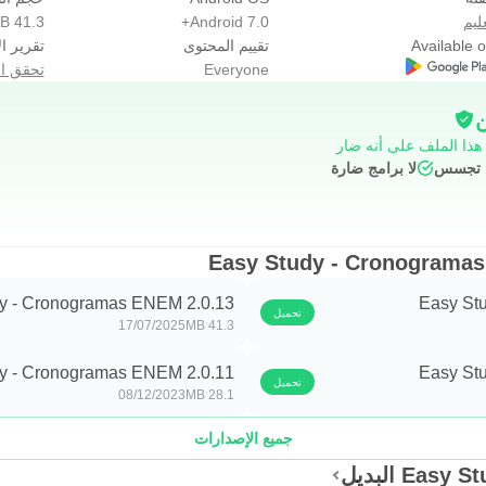
ليم
Android 7.0+
41.3 MB
Available 
تقييم المحتوى
تقرير ال
Everyone
تحقق ال
ن
 هذا الملف على أنه ضار
ج تجسس
لا برامج ضارة
Easy Study - Cronogramas ENEM 2.0.13
تحميل
17/07/2025
41.3 MB
Easy Study - Cronogramas ENEM 2.0.11
تحميل
08/12/2023
28.1 MB
جميع الإصدارات
E البديل