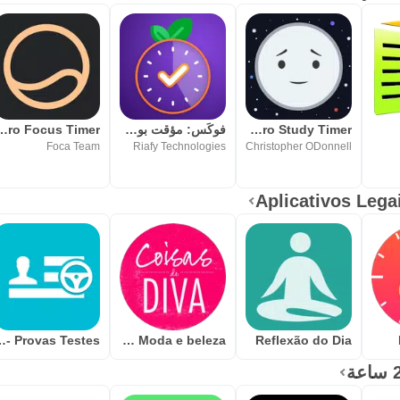
Milki - Pomodoro Study Timer
فوكَس: مؤقت بومودورو وتركيز
odoro Focus Timer
Foca Team
Riafy Technologies
Christopher ODonnell
 Provas Testes
Coisas de Diva - Moda e beleza
Reflexão do Dia