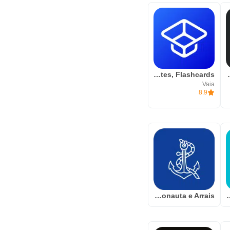
Vaia: Study, Notes, Flashcards
Foca: Pom
Vaia
8.9
Simulados Motonauta e Arrais
Simulados CNH -