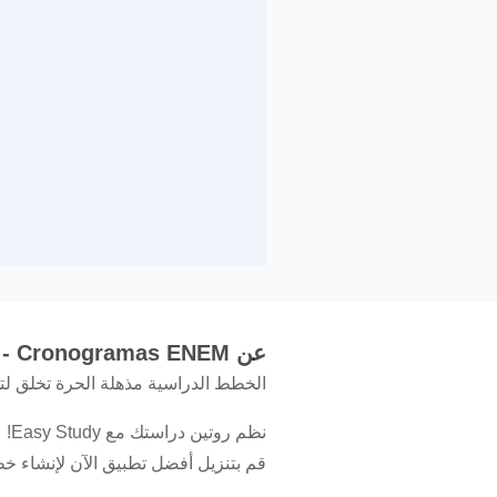
عن Easy Study - Cronogramas ENEM
الخطط الدراسية مذهلة الحرة تخلق لتمرير ESMS والمناقصات
نظم روتين دراستك مع Easy Study!
قم بتنزيل أفضل تطبيق الآن لإنشاء خط