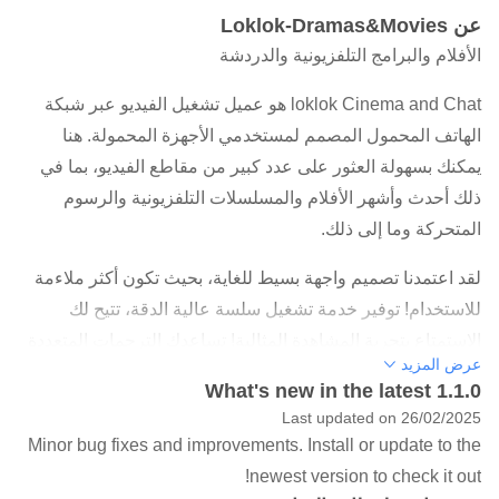
عن Loklok-Dramas&Movies
الأفلام والبرامج التلفزيونية والدردشة
loklok Cinema and Chat هو عميل تشغيل الفيديو عبر شبكة
الهاتف المحمول المصمم لمستخدمي الأجهزة المحمولة. هنا
يمكنك بسهولة العثور على عدد كبير من مقاطع الفيديو، بما في
ذلك أحدث وأشهر الأفلام والمسلسلات التلفزيونية والرسوم
المتحركة وما إلى ذلك.
لقد اعتمدنا تصميم واجهة بسيط للغاية، بحيث تكون أكثر ملاءمة
للاستخدام! توفير خدمة تشغيل سلسة عالية الدقة، تتيح لك
الاستمتاع بتجربة المشاهدة المثالية! تساعدك الترجمات المتعددة
عرض المزيد
اللغات أيضًا على فهم الفيديو بشكل أفضل
What's new in the latest 1.1.0
Last updated on 26/02/2025
1. دعم المشاهدة عبر الإنترنت والتخزين المؤقت للفيديو في وضع
Minor bug fixes and improvements. Install or update to the
عدم الاتصال.
newest version to check it out!
2. دعم العثور بسرعة على مقاطع الفيديو التي تريد مشاهدتها من