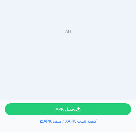
تحميل APK
كيفية تثبيت XAPK / ملف APK