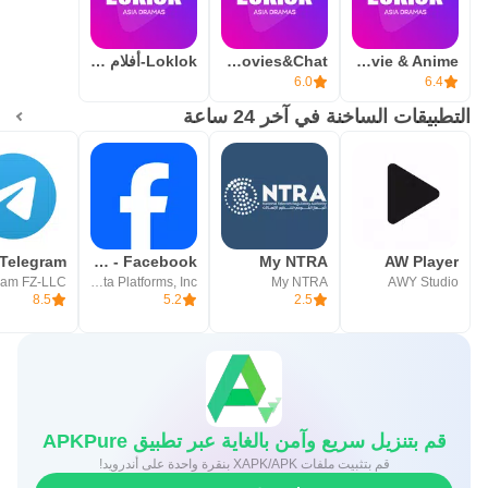
Loklok - Drama, Movie & Anime
Loklok-Dramas&Movies&Chat
Loklok-أفلام ومسلسلات
6.0
6.4
التطبيقات الساخنة في آخر 24 ساعة
AW Player
My NTRA
Facebook - فيسبوك
Telegram
ram FZ-LLC
Meta Platforms, Inc.
My NTRA
AWY Studio
8.5
5.2
2.5
قم بتنزيل سريع وآمن بالغاية عبر تطبيق APKPure
قم بتثبيت ملفات XAPK/APK بنقرة واحدة على أندرويد!