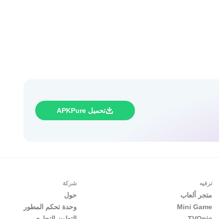
تحميل APKPure
ترفيه
شركة
متجر ألعاب
حول
Mini Game
وحدة تحكم المطور
TVOnic
التعاون التجاري