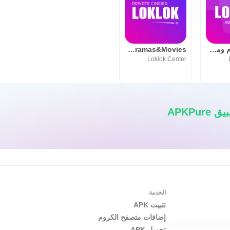
Loklok-أفلام ومسلسلات
Loklok-Dramas&Movies
Loklok Center
APKPu
الخدمة
تثبيت APK
إضافات متصفح الكروم
تحميل APK